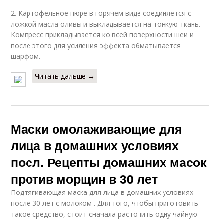
2. Картофельное пюре в горячем виде соединяется с
ложкой масла оливы и выкладывается на тонкую ткань.
Компресс прикладывается ко всей поверхности шеи и
Маска для зрелой
Маска от морщин
после этого для усиления эффекта обматывается
кожи
шарфом.
Читать дальше →
Маски для пористой
Маски для сухой кожи
кожи
Маски омолаживающие для
лица в домашних условиях
Маска для пористой
Белково-лимонная
кожи
маска
посл. Рецепты домашних масок
против морщин в 30 лет
Подтягивающая маска для лица в домашних условиях
Компрессионная
после 30 лет с молоком . Для того, чтобы приготовить
Маска из дрожжей
маска
такое средство, стоит сначала растопить одну чайную