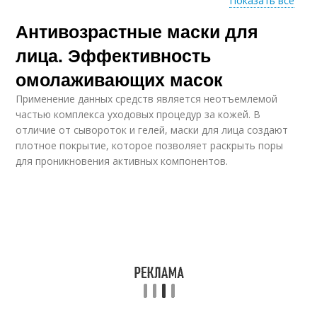
Показать все
Антивозрастные маски для
Маска для
Ежедневные маски
омоложения
лица. Эффективность
омолаживающих масок
Применение данных средств является неотъемлемой
Маски от морщин
Маска для шеи
частью комплекса уходовых процедур за кожей. В
отличие от сывороток и гелей, маски для лица создают
плотное покрытие, которое позволяет раскрыть поры
для проникновения активных компонентов.
Маска из банана
Питательная маска
Маска против
Маска с медом
морщин