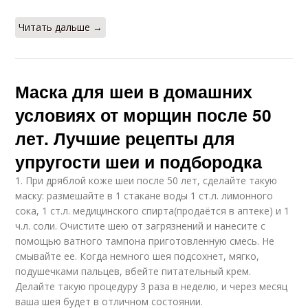
отбеливания
Читать дальше →
Питательные маски
Маска из крахмала
Маска для шеи в домашних
условиях от морщин после 50
лет. Лучшие рецепты для
Маска с персиковым
Маски из крахмала
маслом
упругости шеи и подбородка
1. При дряблой коже шеи после 50 лет, сделайте такую
маску: размешайте в 1 стакане воды 1 ст.л. лимонного
сока, 1 ст.л. медицинского спирта(продаётся в аптеке) и 1
Кефирная маска
Медовая маска
ч.л. соли. Очистите шею от загрязнений и нанесите с
помощью ватного тампона приготовленную смесь. Не
смывайте ее. Когда немного шея подсохнет, мягко,
подушечками пальцев, вбейте питательный крем.
Делайте такую процедуру 3 раза в неделю, и через месяц
Маски для
Натуральные маски
ваша шея будет в отличном состоянии.
возрастной кожи