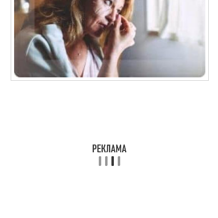
Маска с сильным
Домашняя маска
эффектом
Комплексные маски
Маски для подтяжки
Маски для зрелой
Маска для удаления
кожи
Масляная маска
Фруктовая маска
Маски для
Маски для кожи
эффективного