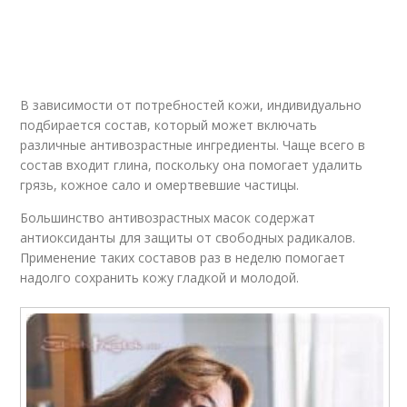
Маска с лифтинг-
Маски для шеи
эффектом
В зависимости от потребностей кожи, индивидуально
Маски против
подбирается состав, который может включать
Домашние маски
морщин
различные антивозрастные ингредиенты. Чаще всего в
состав входит глина, поскольку она помогает удалить
грязь, кожное сало и омертвевшие частицы.
Большинство антивозрастных масок содержат
Эффективные маски
Белковая маска
антиоксиданты для защиты от свободных радикалов.
Применение таких составов раз в неделю помогает
надолго сохранить кожу гладкой и молодой.
Маска с крахмалом
Маски для рук