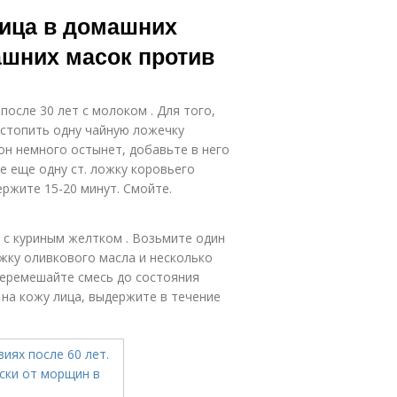
ска для сухой
Маски для сухой
ица в домашних
кожи
и
ашних масок против
осле 30 лет с молоком . Для того,
астопить одну чайную ложечку
 он немного остынет, добавьте в него
 еще одну ст. ложку коровьего
ржите 15-20 минут. Смойте.
 с куриным желтком . Возьмите один
ожку оливкового масла и несколько
еремешайте смесь до состояния
на кожу лица, выдержите в течение