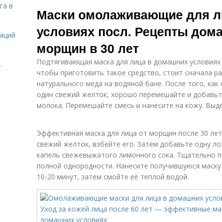
Домашняя
Ма
га в
сильным
Маски омолаживающие для л
маска
эффектом
условиях посл. Рецепты дом
даций
морщин в 30 лет
Антивозрастные
маски
Подтягивающая маска для лица в домашних условиях п
.
чтобы приготовить такое средство, стоит сначала р
натурального меда на водяной бане. После того, как
один свежий желток, хорошо перемешайте и добавьте
молока. Перемешайте смесь и нанесите на кожу. Выде
Эффективная маска для лица от морщин после 30 лет
свежий желток, взбейте его. Затем добавьте одну л
капель свежевыжатого лимонного сока. Тщательно п
полной однородности. Нанесите получившуюся маску 
10-20 минут, затем смойте её теплой водой.