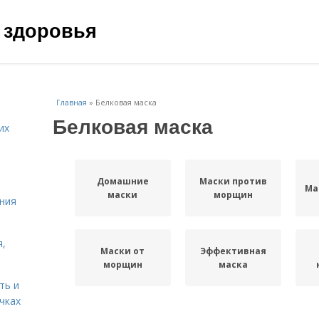
 здоровья
Главная
»
Белковая маска
Белковая маска
их
Домашние
Маски против
Ма
маски
морщин
ния
я,
Маски от
Эффективная
морщин
маска
ть и
чках
Маска с