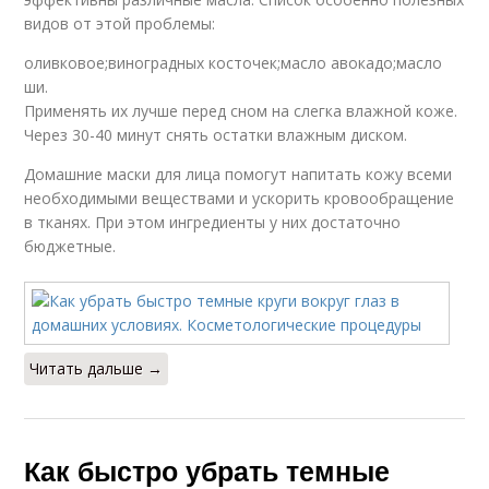
видов от этой проблемы:
Желатиновые маски
Маски с кефиром
оливковое;виноградных косточек;масло авокадо;масло
ши.
Применять их лучше перед сном на слегка влажной коже.
Через 30-40 минут снять остатки влажным диском.
Маски с бананом
Маски с маслами
Домашние маски для лица помогут напитать кожу всеми
необходимыми веществами и ускорить кровообращение
в тканях. При этом ингредиенты у них достаточно
бюджетные.
Читать дальше →
Как быстро убрать темные