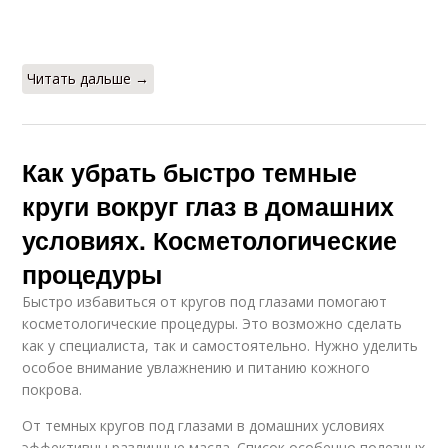
Маски против
Эксперт по маскам
морщин
Читать дальше →
Года в домашних
Эффективные маски
условиях
Как убрать быстро темные
круги вокруг глаз в домашних
условиях. Косметологические
Маски из молочных
Маски для волос
продуктов
процедуры
Быстро избавиться от кругов под глазами помогают
косметологические процедуры. Это возможно сделать
как у специалиста, так и самостоятельно. Нужно уделить
Яичные маски
Маски для блеска
особое внимание увлажнению и питанию кожного
покрова.
От темных кругов под глазами в домашних условиях
эффективны различные масла. Список особенно полезных