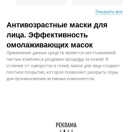
Показать все
Антивозрастные маски для
Маска для
Маска для лица
омоложения
лица. Эффективность
омолаживающих масок
Применение данных средств является неотъемлемой
Лица в домашних
Условия от морщин
частью комплекса уходовых процедур за кожей. В
условиях
отличие от сывороток и гелей, маски для лица создают
плотное покрытие, которое позволяет раскрыть поры
для проникновения активных компонентов.
Ежедневные маски
Маски от морщин
Глаз в домашних
Маски от темных
условиях
кругов