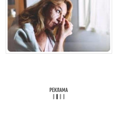
Маски для пористой
Домашние рецепты
кожи
Маска для пористой
Белково-лимонная
кожи
маска
Компрессионная
Маска из дрожжей
маска
Домашняя маска
Маска для сухой и