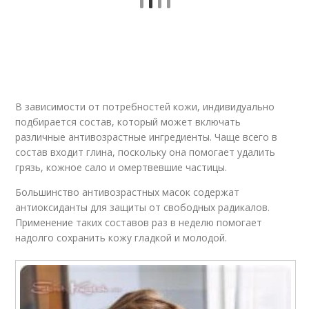
Картофельная маска
Огуречная маска
В зависимости от потребностей кожи, индивидуально
подбирается состав, который может включать
Маска на основе
Маска для сухой кожи
различные антивозрастные ингредиенты. Чаще всего в
состав входит глина, поскольку она помогает удалить
грязь, кожное сало и омертвевшие частицы.
Большинство антивозрастных масок содержат
Домашние маски
Маски для сухой кожи
антиоксиданты для защиты от свободных радикалов.
Применение таких составов раз в неделю помогает
надолго сохранить кожу гладкой и молодой.
Маски для кожи
Маска с белком