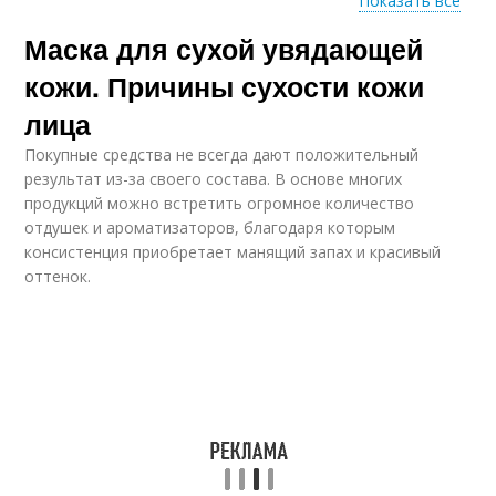
Показать все
Маска для сухой увядающей
Маски для кожи
Маска с белком
кожи. Причины сухости кожи
лица
Покупные средства не всегда дают положительный
Маски для пористой
Маска для пористой
результат из-за своего состава. В основе многих
кожи
кожи
продукций можно встретить огромное количество
отдушек и ароматизаторов, благодаря которым
консистенция приобретает манящий запах и красивый
оттенок.
Белково-лимонная
Компрессионная
маска
маска
Эффективная маска