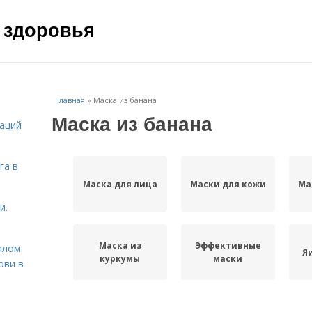
 здоровья
Главная
»
Маска из банана
Маска из банана
даций
га в
Маска для лица
Маски для кожи
Ма
и.
Маска из
Эффективные
алом
Я
куркумы
маски
ови в
Маски для