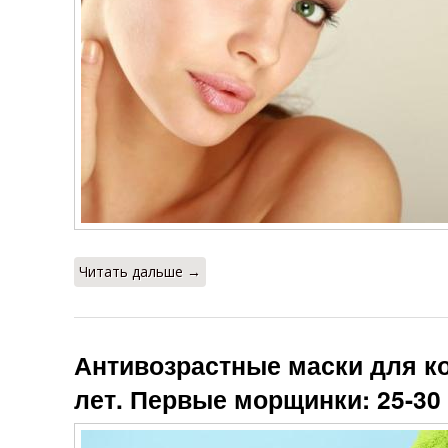
Маски от
Маска для кожи
мимических
морщин
Читать дальше →
Антивозрастные маски для ко
лет. Первые морщинки: 25-30