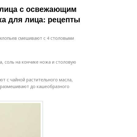
тивозрастные
Ежедневные
 лица с освежающим
маски
маски
а для лица: рецепты
ффективная
Питательная
маска
маска
 хлопьев смешивают с 4 столовыми
Маска с
а, соль на кончике ножа и столовую
Маски для шеи
лифтинг-
эффектом
ют с чайной растительного масла,
и размешивают до кашеобразного
Маски из
Маска из
крахмала
крахмала
Крахмальные
ска для глаз
маски