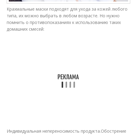
Крахмальные маски подходят для ухода за кожей любого
Крахмал для кожи
Маски из крахмала
типа, их можно выбрать в любом возрасте. Но нужно
помнить о противопоказаниях к использованию таких
домашних смесей:
Картофельный
Маски от морщин
крахмал
Кукурузный крахмал
Маска из банана
Маска из кефира
Домашняя маска
Индивидуальная непереносимость продукта.Обострение