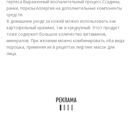
герпеса.Выраженный воспалительный процесс.Ссадины,
Маски от мимических
Маска для глаз
морщин
ранки, порезы.Аллергия на дополнительные компоненты
средств.
В домашнем уходе за кожей можно использовать как
картофельный крахмал, так и кукурузный. Этот продукт
Крахмал вместо
тоже содержит большое количество витаминов,
Маска для кожи
ботокса/маска
минералов. При желании можно комбинировать оба вида
порошка, применяя их в рецептах лифтинг-масок для
лица.
Маски для зрелой
Масляная маска
кожи
Фруктовая маска
Желатиновая маска
Маски для
эффективного
Домашние маски