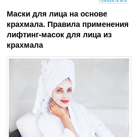
Показать все
Эффект из
Маски для лица на основе
Крахмал с
картофельного
добавлением
крахмала
крахмала. Правила применения
лифтинг-масок для лица из
крахмала
Маска с крахмалом
Маски с крахмалом
Ботокс из крахмала
Крахмальные маски
Маски с сухим
Крахмал для лица
крахмалом