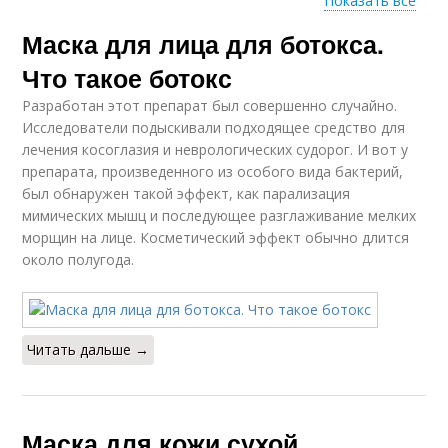
Показать все
Маска для лица для ботокса.
Маски из крахмала
Маска из крахмала
Что такое ботокс
Разработан этот препарат был совершенно случайно.
Исследователи подыскивали подходящее средство для
лечения косоглазия и неврологических судорог. И вот у
Маска из банана
Маска из кефира
препарата, произведенного из особого вида бактерий,
был обнаружен такой эффект, как парализация
мимических мышц и последующее разглаживание мелких
морщин на лице. Косметический эффект обычно длится
около полугода.
Домашняя маска
Маска для глаз
Читать дальше →
Маски от мимических
Крахмальные маски
морщин
Маска для кожи сухой