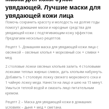
увядающей. Лучшие маски для
Маска для сухой кожи
Маски для сухой кожи
увядающей кожи лица
Помочь сохранить красоту и молодость на долгие годы
помогут домашние маски и народные средства для
увядающей кожи с подтягивающим кожу эффектом.
Уход за сухой кожей
Маска для сухой и
Предлагаем несколько рецептов.
Рецепт 1- Домашняя маска для увядающей кожи лица с
овсянкой – овсяные хлопья + морковный сок + сливки +
мед.
2 столовые ложки овсяных хлопьев залить 4 столовыми
ложками теплых жирных сливок, дать хлопьям набухнуть.
Добавить 1 столовую ложку свежего морковного сока и
1 чайную ложку меда. Нанести на лицо и шею на 15 минут.
Умыться теплой водой и смазать лицо питательным
кремом.
Рецепт 2 – Маска для увядающей кожи в домашних
условиях – дыня + мед + сметана.