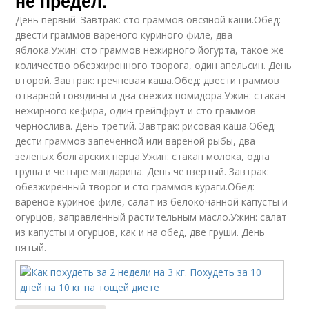
не предел.
День первый. Завтрак: сто граммов овсяной каши.Обед:
двести граммов вареного куриного филе, два
яблока.Ужин: сто граммов нежирного йогурта, такое же
количество обезжиренного творога, один апельсин. День
второй. Завтрак: гречневая каша.Обед: двести граммов
отварной говядины и два свежих помидора.Ужин: стакан
нежирного кефира, один грейпфрут и сто граммов
чернослива. День третий. Завтрак: рисовая каша.Обед:
дести граммов запеченной или вареной рыбы, два
зеленых болгарских перца.Ужин: стакан молока, одна
груша и четыре мандарина. День четвертый. Завтрак:
обезжиренный творог и сто граммов кураги.Обед:
вареное куриное филе, салат из белокочанной капусты и
огурцов, заправленный растительным масло.Ужин: салат
из капусты и огурцов, как и на обед, две груши. День
пятый.