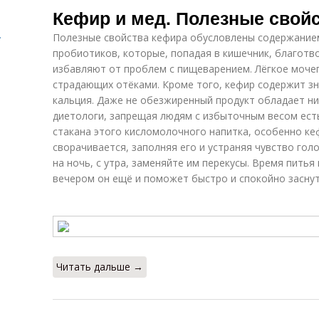
Кефир и мед. Полезные свой
.
Полезные свойства кефира обусловлены содержанием
пробиотиков, которые, попадая в кишечник, благотв
избавляют от проблем с пищеварением. Лёгкое моче
страдающих отёками. Кроме того, кефир содержит зн
кальция. Даже не обезжиренный продукт обладает н
диетологи, запрещая людям с избыточным весом есть
стакана этого кисломолочного напитка, особенно ке
сворачивается, заполняя его и устраняя чувство гол
на ночь, с утра, заменяйте им перекусы. Время пить
вечером он ещё и поможет быстро и спокойно заснут
Читать дальше →