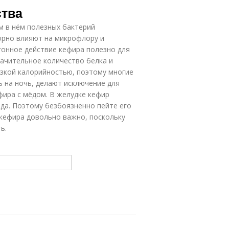
ства
 в нём полезных бактерий
орно влияют на микрофлору и
гонное действие кефира полезно для
ачительное количество белка и
изкой калорийностью, поэтому многие
 на ночь, делают исключение для
фира с мёдом. В желудке кефир
ода. Поэтому безбоязненно пейте его
я кефира довольно важно, поскольку
ь.