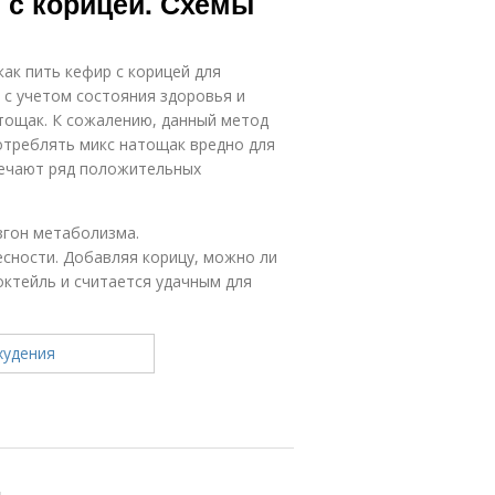
 с корицей. Схемы
как пить кефир с корицей для
 с учетом состояния здоровья и
тощак. К сожалению, данный метод
потреблять микс натощак вредно для
мечают ряд положительных
згон метаболизма.
сности. Добавляя корицу, можно ли
ктейль и считается удачным для