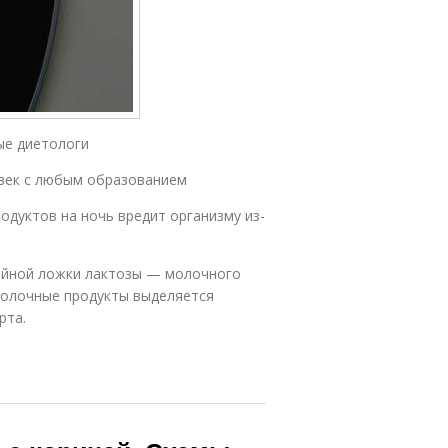
ые диетологи
век с любым образованием
одуктов на ночь вредит организму из-
чайной ложки лактозы — молочного
омолочные продукты выделяется
рта.