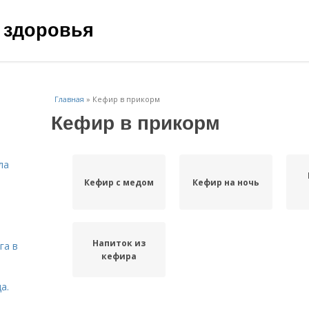
 здоровья
Главная
»
Кефир в прикорм
Кефир в прикорм
ла
Кефир с медом
Кефир на ночь
Напиток из
га в
кефира
а.