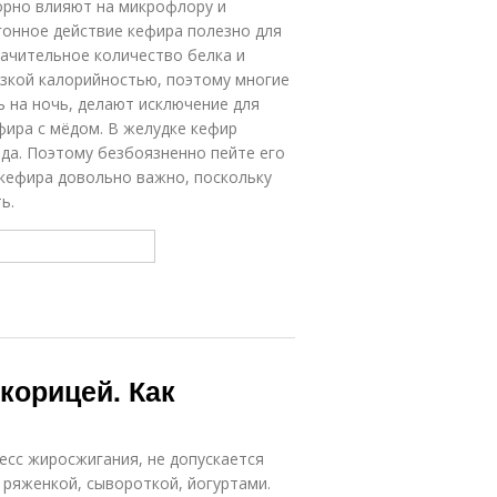
орно влияют на микрофлору и
гонное действие кефира полезно для
ачительное количество белка и
изкой калорийностью, поэтому многие
 на ночь, делают исключение для
фира с мёдом. В желудке кефир
ода. Поэтому безбоязненно пейте его
я кефира довольно важно, поскольку
ь.
корицей. Как
есс жиросжигания, не допускается
ряженкой, сывороткой, йогуртами.