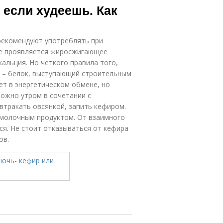
 если худеешь. Как
рекомендуют употреблять при
нее проявляется жиросжигающее
альция. Но четкого правила того,
р – белок, выступающий строительным
ет в энергетическом обмене, но
можно утром в сочетании с
втракать овсянкой, запить кефиром.
омолочным продуктом. От взаимного
ся. Не стоит отказываться от кефира
ов.