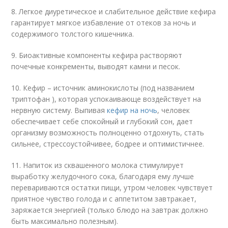
8. Легкое диуретическое и слабительное действие кефира
гарантирует мягкое избавление от отеков за ночь и
содержимого толстого кишечника.
9. Биоактивные компоненты кефира растворяют
почечные конкременты, выводят камни и песок.
10. Кефир – источник аминокислоты (под названием
триптофан ), которая успокаивающе воздействует на
нервную систему. Выпивая
кефир на ночь
, человек
обеспечивает себе спокойный и глубокий сон, дает
организму возможность полноценно отдохнуть, стать
сильнее, стрессоустойчивее, бодрее и оптимистичнее.
11. Напиток из сквашенного молока стимулирует
выработку желудочного сока, благодаря ему лучше
перевариваются остатки пищи, утром человек чувствует
приятное чувство голода и с аппетитом завтракает,
заряжается энергией (только блюдо на завтрак должно
быть максимально полезным).