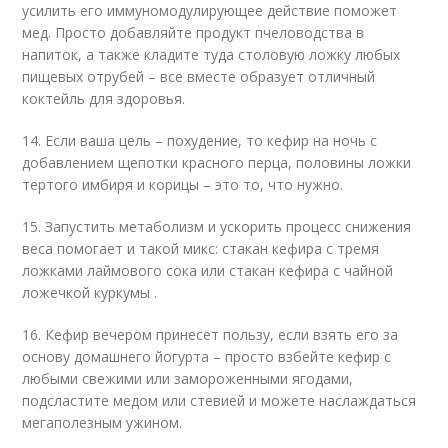
усилить его иммуномодулирующее действие поможет
мед. Просто добавляйте продукт пчеловодства в
напиток, а также кладите туда столовую ложку любых
пищевых отрубей – все вместе образует отличный
коктейль для здоровья.
14. Если ваша цель – похудение, то кефир на ночь с
добавлением щепотки красного перца, половины ложки
тертого имбиря и корицы – это то, что нужно.
15. Запустить метаболизм и ускорить процесс снижения
веса помогает и такой микс: стакан кефира с тремя
ложками лаймового сока или стакан кефира с чайной
ложечкой куркумы .
16. Кефир вечером принесет пользу, если взять его за
основу домашнего йогурта – просто взбейте кефир с
любыми свежими или замороженными ягодами,
подсластите медом или стевией и можете наслаждаться
мегаполезным ужином.