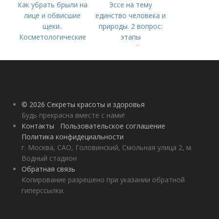
Как убрать брыли на
Эссе на тему
лице и обвисшие
единство человека и
щеки..
природы. 2 вопрос:
Косметологические
этапы
процедуры
взаимодействия
природного и
социального бытия
человека.
© 2026 Секреты красоты и здоровья
Будь прекрасна вместе с нами!
Контакты
Пользовательское соглашение
Политика конфидециальности
г. Москва, САО, Головинский, Смольная улица 2, м.
Водный стадион
Обратная связь
Копирование разрешено при указании обратной
гиперссылки.