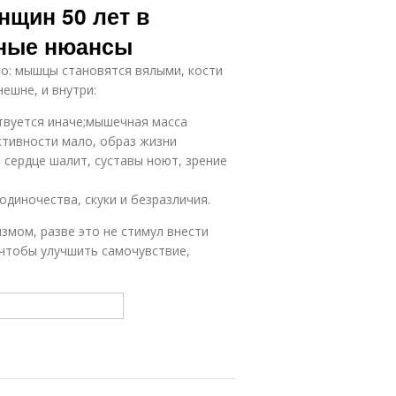
нщин 50 лет в
тные нюансы
 то: мышцы становятся вялыми, кости
ешне, и внутри:
твуется иначе;мышечная масса
ктивности мало, образ жизни
 сердце шалит, суставы ноют, зрение
диночества, скуки и безразличия.
измом, разве это не стимул внести
 чтобы улучшить самочувствие,