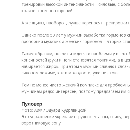
тренировки высокой интенсивности – силовые, с бо
количеством повторений.
А женщины, наоборот, лучше переносят тренировки 
Однако после 50 лет у мужчин выработка гормонов с
пропорция мужских и женских гормонов – вторых ста
Таким образом, после пятидесяти проблемы у всех о
конечностей (руки и ноги становятся тонкими), а в це
набирается жирок. При этом у мужчин слабеют связки
силовом режиме, как в молодости, уже не стоит.
Тем не менее чисто женский комплекс для проблемны
мужчинам редко интересен, поэтому предлагаем им с
Пуловер
Фото: АиФ / Эдуард Кудрявицкий
Это упражнение укрепляет грудные мышцы, спину, ве
воротниковую зону.