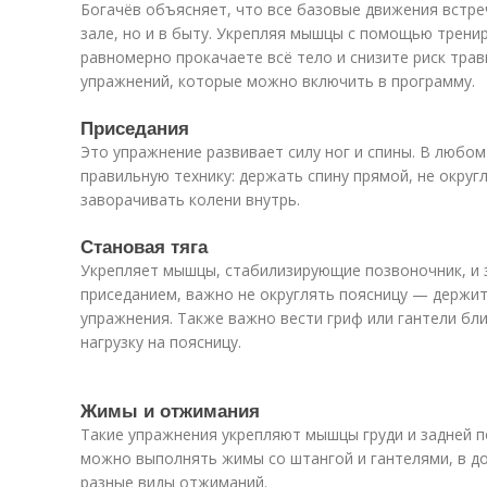
Богачёв объясняет, что все базовые движения встр
зале, но и в быту. Укрепляя мышцы с помощью трени
равномерно прокачаете всё тело и снизите риск тра
упражнений, которые можно включить в программу.
Приседания
Это упражнение развивает силу ног и спины. В любо
правильную технику: держать спину прямой, не округл
заворачивать колени внутрь.
Становая тяга
Укрепляет мышцы, стабилизирующие позвоночник, и за
приседанием, важно не округлять поясницу — держит
упражнения. Также важно вести гриф или гантели бли
нагрузку на поясницу.
Жимы и отжимания
Такие упражнения укрепляют мышцы груди и задней п
можно выполнять жимы со штангой и гантелями, в 
разные виды отжиманий.