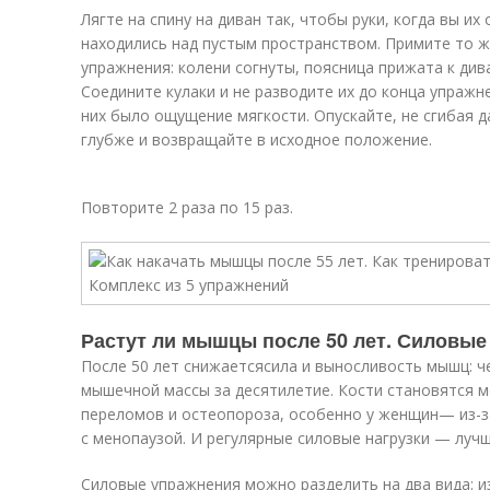
Лягте на спину на диван так, чтобы руки, когда вы их
находились над пустым пространством. Примите то ж
упражнения: колени согнуты, поясница прижата к дива
Соедините кулаки и не разводите их до конца упражне
них было ощущение мягкости. Опускайте, не сгибая д
глубже и возвращайте в исходное положение.
Повторите 2 раза по 15 раз.
Растут ли мышцы после 50 лет. Силовые
После 50 лет снижаетсясила и выносливость мышц: 
мышечной массы за десятилетие. Кости становятся м
переломов и остеопороза, особенно у женщин— из-з
с менопаузой. И регулярные силовые нагрузки — луч
Силовые упражнения можно разделить на два вида: и