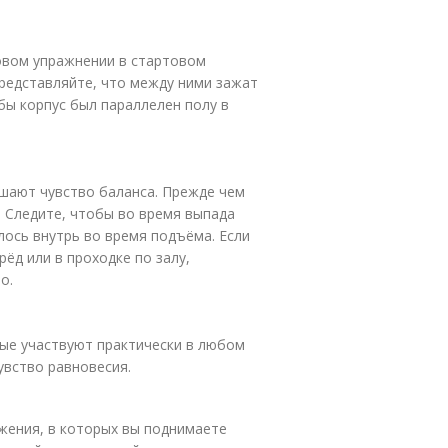
говом упражнении в стартовом
представляйте, что между ними зажат
обы корпус был параллелен полу в
чшают чувство баланса. Прежде чем
. Следите, чтобы во время выпада
лось внутрь во время подъёма. Если
ёд или в проходке по залу,
о.
ые участвуют практически в любом
увство равновесия.
жения, в которых вы поднимаете