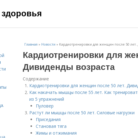
 здоровья
Главная
»
Новости
»
Кардиотренировки для женщин после 50 лет.
Кардиотренировки для жен
ой
я
Дивиденды возраста
сти
Содержание
Кардиотренировки для женщин после 50 лет. Диви
апы
Как накачать мышцы после 55 лет. Как тренирова
из 5 упражнений
а.
Пуловер
Растут ли мышцы после 50 лет. Силовые нагрузки
Приседания
Становая тяга
Жимы и отжимания
ица