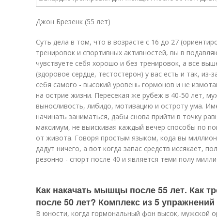
Джон Брезенк (55 лет)
Суть дела в том, что в возрасте с 16 до 27 (ориенти
тренировок и спортивных активностей, вы в подавл
чувствуете себя хорошо и без тренировок, а все вы
(здоровое сердце, тестостерон) у вас есть и так, из-
себя самого - высокий уровень гормонов и не измота
на острие жизни. Пересекая же рубеж в 40-50 лет, 
выносливость, либидо, мотивацию и остроту ума. Име
начинать заниматься, дабы снова прийти в точку рав
максимум, не выискивая каждый вечер способы по п
от живота. Говоря простым языком, кода вы миллион
дадут ничего, а вот когда запас средств иссякает, п
резонно - спорт после 40 и является теми полу милл
Как накачать мышцы после 55 лет. Как 
после 50 лет? Комплекс из 5 упражнений
В юности, когда гормональный фон высок, мужской о