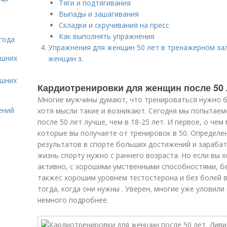
Тяги и подтягивания
Выпады и зашагивания
Складки и скручивания на пресс
Как выполнять упражнения
года
Упражнения для женщин 50 лет в тренажерном за
ашних
женщин з.
ашних
Кардиотренировки для женщин после 50 
Многие мужчины думают, что тренироваться нужно бы
ений
хотя мысли такие и возникают. Сегодня мы попытаем
после 50 лет лучше, чем в 18-25 лет. И первое, о чем
которые вы получаете от тренировок в 50. Определе
результатов в спорте больших достижений и зараба
жизнь спорту нужно с раннего возраста. Но если вы х
активно, с хорошими умственными способностями, бе
такжес хорошим уровнем тестостерона и без болей в
тогда, когда они нужны . Уверен, многие уже уловили 
немного подробнее.