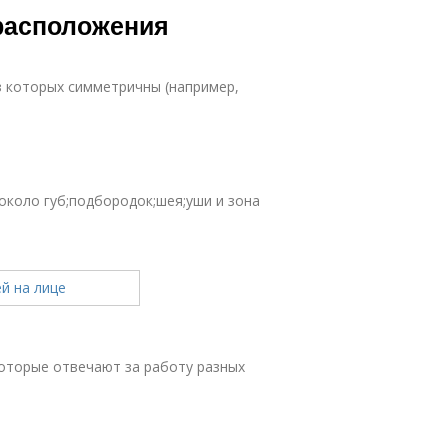
 расположения
з которых симметричны (например,
 около губ;подбородок;шея;уши и зона
которые отвечают за работу разных