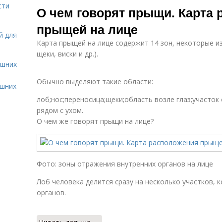
сти
О чем говорят прыщи. Карта
прыщей на лице
й для
Карта прыщей на лице содержит 14 зон, некоторые и
щеки, виски и др.).
ашних
Обычно выделяют такие области:
ашних
лоб;нос;переносица;щеки;область возле глаз;участок
рядом с ухом.
О чем же говорят прыщи на лице?
Фото: зоны отражения внутренних органов на лице
Лоб человека делится сразу на несколько участков, 
органов.