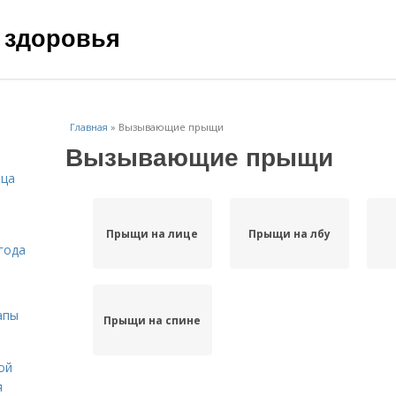
 здоровья
Главная
»
Вызывающие прыщи
Вызывающие прыщи
ица
Прыщи на лице
Прыщи на лбу
года
апы
Прыщи на спине
ой
я