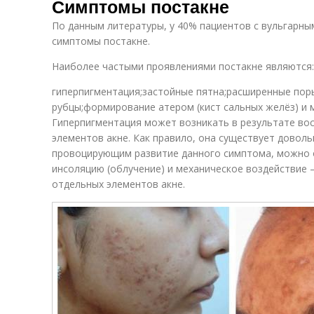
Симптомы постакне
По данным литературы, у 40% пациентов с вульгарны
симптомы постакне.
Наиболее частыми проявлениями постакне являются:
гиперпигментация;застойные пятна;расширенные пор
рубцы;формирование атером (кист сальных желёз) и м
Гиперпигментация может возникать в результате во
элементов акне. Как правило, она существует доволь
провоцирующим развитие данного симптома, можно 
инсоляцию (облучение) и механическое воздействие
отдельных элементов акне.