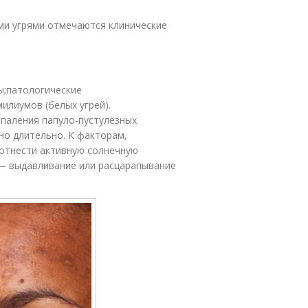
ми угрями отмечаются клинические
ы;патологические
илиумов (белых угрей).
спаления папуло-пустулёзных
но длительно. К факторам,
отнести активную солнечную
 — выдавливание или расцарапывание