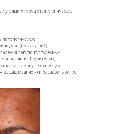
ми угрями отмечаются клинические
ы;патологические
илиумов (белых угрей).
спаления папуло-пустулёзных
но длительно. К факторам,
отнести активную солнечную
 — выдавливание или расцарапывание