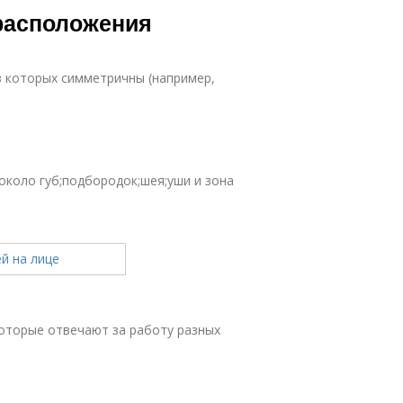
 расположения
з которых симметричны (например,
 около губ;подбородок;шея;уши и зона
которые отвечают за работу разных