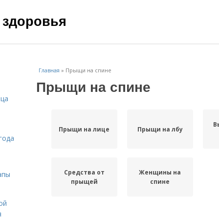
 здоровья
Главная
»
Прыщи на спине
Прыщи на спине
ица
В
Прыщи на лице
Прыщи на лбу
года
Средства от
Женщины на
апы
прыщей
спине
ой
я