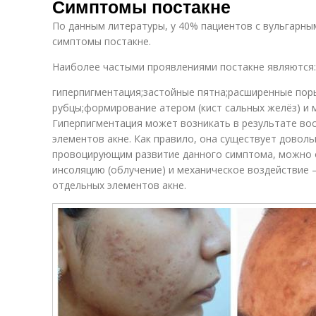
Симптомы постакне
По данным литературы, у 40% пациентов с вульгарны
симптомы постакне.
Наиболее частыми проявлениями постакне являются:
гиперпигментация;застойные пятна;расширенные пор
рубцы;формирование атером (кист сальных желёз) и м
Гиперпигментация может возникать в результате во
элементов акне. Как правило, она существует доволь
провоцирующим развитие данного симптома, можно 
инсоляцию (облучение) и механическое воздействие
отдельных элементов акне.