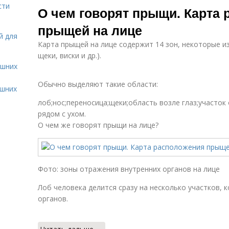
сти
О чем говорят прыщи. Карта
прыщей на лице
й для
Карта прыщей на лице содержит 14 зон, некоторые и
щеки, виски и др.).
ашних
Обычно выделяют такие области:
ашних
лоб;нос;переносица;щеки;область возле глаз;участок
рядом с ухом.
О чем же говорят прыщи на лице?
Фото: зоны отражения внутренних органов на лице
Лоб человека делится сразу на несколько участков, 
органов.