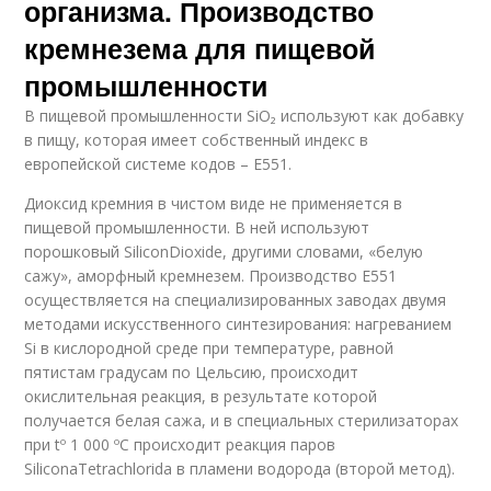
организма. Производство
кремнезема для пищевой
промышленности
В пищевой промышленности SiO₂ используют как добавку
в пищу, которая имеет собственный индекс в
европейской системе кодов – Е551.
Диоксид кремния в чистом виде не применяется в
пищевой промышленности. В ней используют
порошковый SiliconDioxide, другими словами, «белую
сажу», аморфный кремнезем. Производство Е551
осуществляется на специализированных заводах двумя
методами искусственного синтезирования: нагреванием
Si в кислородной среде при температуре, равной
пятистам градусам по Цельсию, происходит
окислительная реакция, в результате которой
получается белая сажа, и в специальных стерилизаторах
при tº 1 000 ºС происходит реакция паров
SiliconаTetrachloridа в пламени водорода (второй метод).