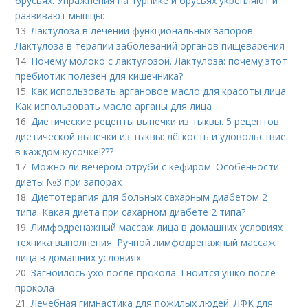
брусьях. Упражнения на турнике и брусьях укрепляют и
развивают мышцы:
13.
Лактулоза в лечении функциональных запоров.
Лактулоза в терапии заболеваний органов пищеварения
14.
Почему молоко с лактулозой. Лактулоза: почему этот
пребиотик полезен для кишечника?
15.
Как использовать аргановое масло для красоты лица.
Как использовать масло арганы для лица
16.
Диетические рецепты выпечки из тыквы. 5 рецептов
диетической выпечки из тыквы: лёгкость и удовольствие
в каждом кусочке!???
17.
Можно ли вечером отруби с кефиром. Особенности
диеты №3 при запорах
18.
Диетотерапия для больных сахарным диабетом 2
типа. Какая диета при сахарном диабете 2 типа?
19.
Лимфодренажный массаж лица в домашних условиях
техника выполнения. Ручной лимфодренажный массаж
лица в домашних условиях
20.
Загноилось ухо после прокола. Гноится ушко после
прокола
21.
Лечебная гимнастика для пожилых людей. ЛФК для