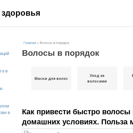
 здоровья
Главная
»
Волосы в порядок
Волосы в порядок
даций
га в
Уход за
Маски для волос
волосами
и.
алом
Как привести быстро волосы 
ови в
домашних условиях. Польза 