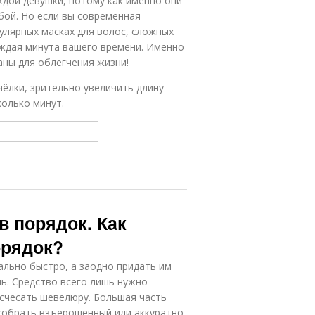
дой девушки, потому как именно они
бой. Но если вы современная
улярных масках для волос, сложных
каждая минута вашего времени. Именно
аны для облегчения жизни!
чёлки, зрительно увеличить длину
колько минут.
в порядок. Как
орядок?
льно быстро, а заодно придать им
ь. Средство всего лишь нужно
асчесать шевелюру. Большая часть
собрать взъерошенный или аккуратно-