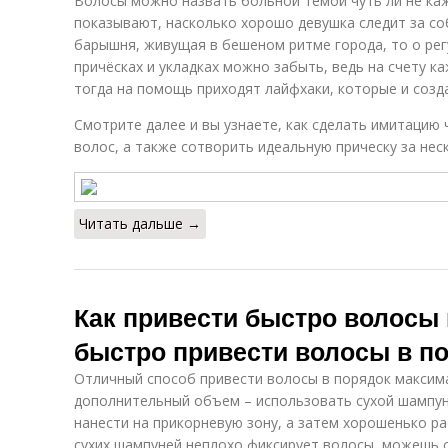
Волосы можно назвать больной темой чуть ли не каж
показывают, насколько хорошо девушка следит за со
барышня, живущая в бешеном ритме города, то о рег
причёсках и укладках можно забыть, ведь на счету 
тогда на помощь приходят лайфхаки, которые и созд
Смотрите далее и вы узнаете, как сделать имитацию 
волос, а также сотворить идеальную прическу за нес
Читать дальше →
Как привести быстро волосы 
быстро привести волосы в п
Отличный способ привести волосы в порядок максима
дополнительный объем – использовать сухой шампун
нанести на прикорневую зону, а затем хорошенько р
сухих шампуней неплохо фиксирует волосы, можешь 