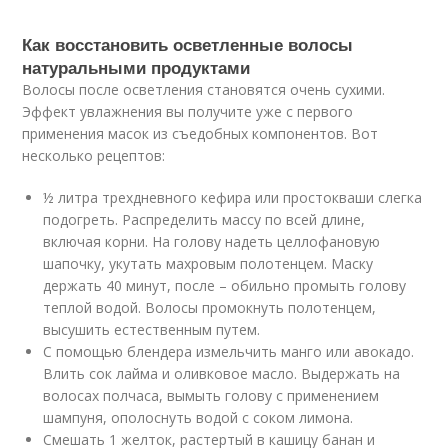
Как восстановить осветленные волосы
натуральными продуктами
Волосы после осветления становятся очень сухими.
Эффект увлажнения вы получите уже с первого
применения масок из съедобных компонентов. Вот
несколько рецептов:
½ литра трехдневного кефира или простокваши слегка
подогреть. Распределить массу по всей длине,
включая корни. На голову надеть целлофановую
шапочку, укутать махровым полотенцем. Маску
держать 40 минут, после – обильно промыть голову
теплой водой. Волосы промокнуть полотенцем,
высушить естественным путем.
С помощью блендера измельчить манго или авокадо.
Влить сок лайма и оливковое масло. Выдержать на
волосах полчаса, вымыть голову с применением
шампуня, ополоснуть водой с соком лимона.
Смешать 1 желток, растертый в кашицу банан и