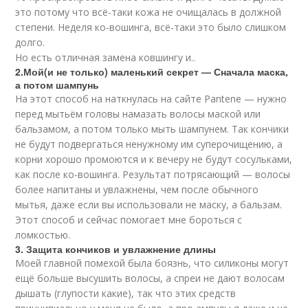
это потому что всё-таки кожа не очищалась в должной
степени. Неделя ко-вошинга, всё-таки это было слишком
долго.
Но есть отличная замена ковшингу и..
2.Мой(и не только) маленький секрет — Сначала маска,
а потом шампунь
На этот способ на наткнулась на сайте Pantene — нужно
перед мытьём головы намазать волосы маской или
бальзамом, а потом только мыть шампунем. Так кончики
не будут подвергаться ненужному им суперочищению, а
корни хорошо промоются и к вечеру не будут сосульками,
как после ко-вошинга. Результат потрясающий — волосы
более напитаны и увлажнены, чем после обычного
мытья, даже если вы использовали не маску, а бальзам.
Этот способ и сейчас помогает мне бороться с
ломкостью.
3. Защита кончиков и увлажнение длины
Моей главной помехой была боязнь, что силиконы могут
ещё больше высушить волосы, а спреи не дают волосам
дышать (глупости какие), так что этих средств