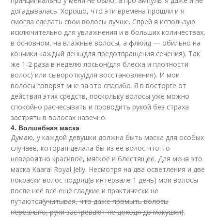
принципиально у меня не было, а про ампулы я даже и не
догадывалась. Хорошо, что эти времена прошли и я
смогла сделать свои волосы лучше. Спрей я использую
исключительно для увлажнения и в больших количествах,
в основном, на влажные волосы, а флюид — обильно на
кончики каждый день(для предотвращения сечения). Так
же 1-2 раза в неделю лосьон(для блеска и плотности
волос) или сыворотку(для восстановления). И мои
волосы говорят мне за это спасибо. Я в восторге от
действия этих средств, поскольку волосы уже можно
спокойно расчесывать и проводить рукой без страха
застрять в волосах навечно.
4. Волшебная маска
Думаю, у каждой девушки должна быть маска для особых
случаев, которая делала бы из её волос что-то
невероятно красивое, мягкое и блестящее. Для меня это
маска Kaaral Royal Jelly. Несмотря на два осветления и две
покраски волос подряд(в интервале 1 день) мои волосы
после неё всё ещё гладкие и практически не
путаются
(учитывая, что даже промыть волосы
нереально, руки застревают не доходя до макушки)
.