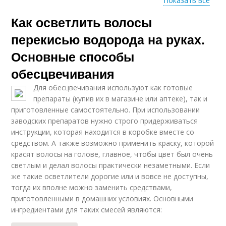
Показать все
Как осветлить волосы
Нежелательные
Волос с помощью
волосы
перекисью водорода на руках.
Основные способы
обесцвечивания
Волос на теле
Для обесцвечивания используют как готовые
препараты (купив их в магазине или аптеке), так и
приготовленные самостоятельно. При использовании
заводских препаратов нужно строго придерживаться
инструкции, которая находится в коробке вместе со
средством. А также возможно применить краску, которой
красят волосы на голове, главное, чтобы цвет был очень
светлым и делал волосы практически незаметными. Если
же такие осветлители дорогие или и вовсе не доступны,
тогда их вполне можно заменить средствами,
приготовленными в домашних условиях. Основными
ингредиентами для таких смесей являются: