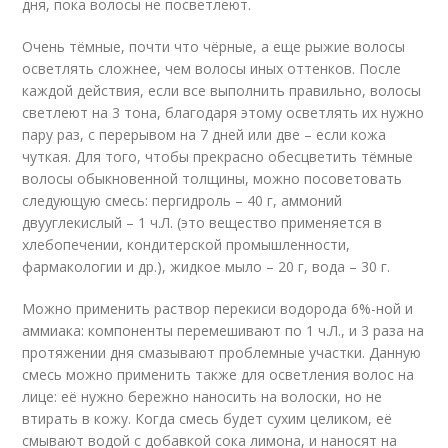
дня, пока волосы не посветлеют.
Очень тёмные, почти что чёрные, а еще рыжие волосы
осветлять сложнее, чем волосы иных оттенков. После
каждой действия, если все выполнить правильно, волосы
светлеют на 3 тона, благодаря этому осветлять их нужно
пару раз, с перерывом на 7 дней или две – если кожа
чуткая. Для того, чтобы прекрасно обесцветить тёмные
волосы обыкновенной толщины, можно посоветовать
следующую смесь: пергидроль – 40 г, аммоний
двууглекислый – 1 ч.Л. (это вещество применяется в
хлебопечении, кондитерской промышленности,
фармакологии и др.), жидкое мыло – 20 г, вода – 30 г.
Можно применить раствор перекиси водорода 6%-ной и
аммиака: компоненты перемешивают по 1 ч.Л., и 3 раза на
протяжении дня смазывают проблемные участки. Данную
смесь можно применить также для осветления волос на
лице: её нужно бережно наносить на волоски, но не
втирать в кожу. Когда смесь будет сухим целиком, её
смывают водой с добавкой сока лимона, и наносят на