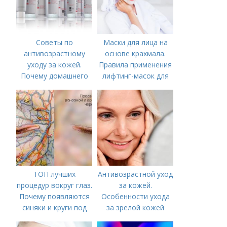
Советы по
Маски для лица на
антивозрастному
основе крахмала.
уходу за кожей.
Правила применения
Почему домашнего
лифтинг-масок для
ухода недостаточно
лица из крахмала
ТОП лучших
Антивозрастной уход
процедур вокруг глаз.
за кожей.
Почему появляются
Особенности ухода
синяки и круги под
за зрелой кожей
глазами?