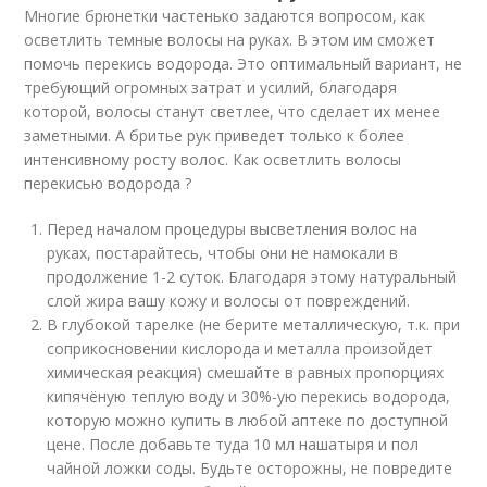
Многие брюнетки частенько задаются вопросом, как
осветлить темные волосы на руках. В этом им сможет
помочь перекись водорода. Это оптимальный вариант, не
требующий огромных затрат и усилий, благодаря
которой, волосы станут светлее, что сделает их менее
заметными. А бритье рук приведет только к более
интенсивному росту волос. Как осветлить волосы
перекисью водорода ?
Перед началом процедуры высветления волос на
руках, постарайтесь, чтобы они не намокали в
продолжение 1-2 суток. Благодаря этому натуральный
слой жира вашу кожу и волосы от повреждений.
В глубокой тарелке (не берите металлическую, т.к. при
соприкосновении кислорода и металла произойдет
химическая реакция) смешайте в равных пропорциях
кипячёную теплую воду и 30%-ую перекись водорода,
которую можно купить в любой аптеке по доступной
цене. После добавьте туда 10 мл нашатыря и пол
чайной ложки соды. Будьте осторожны, не повредите