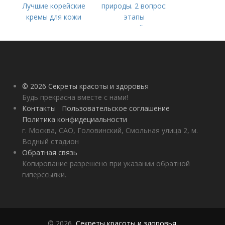
Лучшие корейские
природы. 2 вопрос:
кремы для кожи
этапы
вокруг глаз в 2022
взаимодействия
году
природного и
социального бытия
человека.
© 2026 Секреты красоты и здоровья
Будь прекрасна вместе с нами!
Контакты
Пользовательское соглашение
Политика конфидециальности
г. Москва, САО, Головинский, Смольная улица 2, м.
Водный стадион
Обратная связь
Копирование разрешено при указании обратной
гиперссылки.
© 2026,
Секреты красоты и здоровья
.