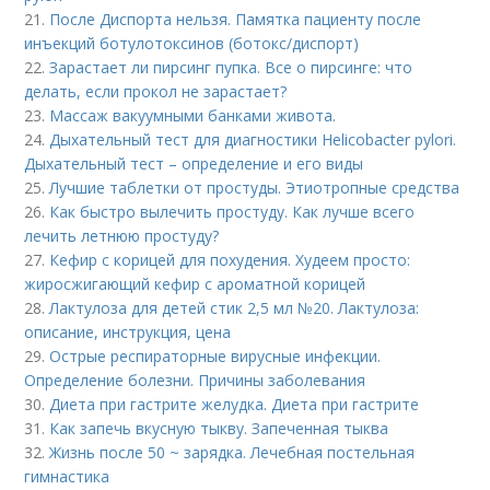
21.
После Диспорта нельзя. Памятка пациенту после
инъекций ботулотоксинов (ботокс/диспорт)
22.
Зарастает ли пирсинг пупка. Все о пирсинге: что
делать, если прокол не зарастает?
23.
Массаж вакуумными банками живота.
24.
Дыхательный тест для диагностики Helicobacter pylori.
Дыхательный тест – определение и его виды
25.
Лучшие таблетки от простуды. Этиотропные средства
26.
Как быстро вылечить простуду. Как лучше всего
лечить летнюю простуду?
27.
Кефир с корицей для похудения. Худеем просто:
жиросжигающий кефир с ароматной корицей
28.
Лактулоза для детей стик 2,5 мл №20. Лактулоза:
описание, инструкция, цена
29.
Острые респираторные вирусные инфекции.
Определение болезни. Причины заболевания
30.
Диета при гастрите желудка. Диета при гастрите
31.
Как запечь вкусную тыкву. Запеченная тыква
32.
Жизнь после 50 ~ зарядка. Лечебная постельная
гимнастика