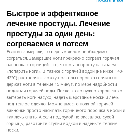
Показать все
Быстрое и эффективное
Антимикотические
Средства от грибка
средства
лечение простуды. Лечение
простуды за один день:
согреваемся и потеем
Средства при
Средство для
молочнице
похудения
Если вы замерзли, то первым делом необходимо
согреться. Замерзшие ноги прекрасно согреет горячая
ванночка с горчицей - то, что мы попросту называем
«попарить ноги». В тазике с горячей водой (не ниже +40-
42°С) растворяют ложку-полторы порошка горчицы и
держат ноги в течение 15 минут, по мере надобности
подливая горячей воды. После этого нужно хорошенько
вытереть ноги насухо, надеть шерстяные носки и лечь
под теплое одеяло. Можно вместо ножной горячей
ванночки просто насыпать горчичного порошка в носки и
так лечь спать. А если под рукой не оказалось сухой
горчицы, разотрите ступни водкой и наденьте теплые
носки.