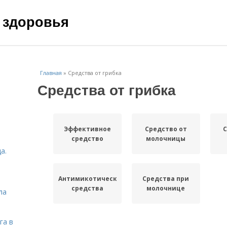
 здоровья
Главная
»
Средства от грибка
Средства от грибка
Эффективное
Средство от
С
средство
молочницы
а.
Антимикотические
Средства при
средства
молочнице
ла
га в