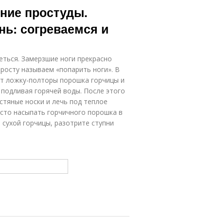
ние простуды.
нь: согреваемся и
еться. Замерзшие ноги прекрасно
просту называем «попарить ноги». В
яют ложку-полторы порошка горчицы и
 подливая горячей воды. После этого
стяные носки и лечь под теплое
сто насыпать горчичного порошка в
ь сухой горчицы, разотрите ступни