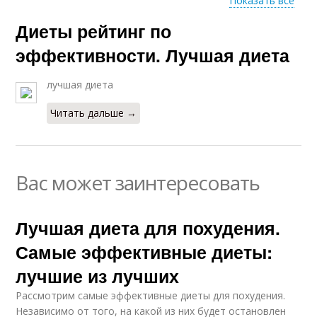
Показать все
Диеты рейтинг по
Вегетарианская
Английская диета
диета
эффективности. Лучшая диета
лучшая диета
Водная диета
Капустная диета
Читать дальше →
Вас может заинтересовать
Картофельная диета
Лучшая диета для похудения.
Самые эффективные диеты:
лучшие из лучших
Рассмотрим самые эффективные диеты для похудения.
Независимо от того, на какой из них будет остановлен