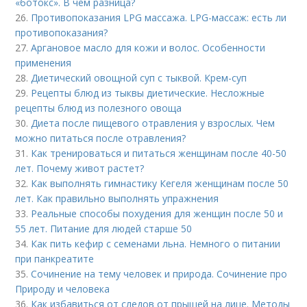
«ботокс». В чем разница?
26.
Противопоказания LPG массажа. LPG-массаж: есть ли
противопоказания?
27.
Аргановое масло для кожи и волос. Особенности
применения
28.
Диетический овощной суп с тыквой. Крем-суп
29.
Рецепты блюд из тыквы диетические. Несложные
рецепты блюд из полезного овоща
30.
Диета после пищевого отравления у взрослых. Чем
можно питаться после отравления?
31.
Как тренироваться и питаться женщинам после 40-50
лет. Почему живот растет?
32.
Как выполнять гимнастику Кегеля женщинам после 50
лет. Как правильно выполнять упражнения
33.
Реальные способы похудения для женщин после 50 и
55 лет. Питание для людей старше 50
34.
Как пить кефир с семенами льна. Немного о питании
при панкреатите
35.
Сочинение на тему человек и природа. Сочинение про
Природу и человека
36.
Как избавиться от следов от прыщей на лице. Методы