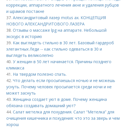
коррекции, аппаратного лечения акне и удаления рубцов
и шрамов постакне
37.
Александритовый лазер motus ax. КОНЦЕПЦИЯ
НОВОГО АЛЕКСАНДРИТОВОГО ЛАЗЕРА
38.
Отзывы о массаже lpg на аппарате. Небольшой
экскурс в историю
39.
Как выглядеть стильно в 30 лет. Базовый гардероб
элегантных Леди -- как стильно одеваться в 30 и
выглядеть великолепно
40.
У женщин в 50 лет начинается. Причины позднего
климакса
41.
На твердом полезно спать.
42.
Что делать если просыпаешься ночью и не можешь
уснуть. Почему человек просыпается среди ночи и не
может заснуть
43.
Женщина создает уют в доме. Почему женщина
обязана создавать домашний уют?
44.
Салат метелка для похудения. Салат “Метелка” для
очищения кишечника и похудения: что это за зверь и чем
хорош