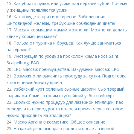
15.
Как убрать пушок или усики над верхней губой. Почему
у женщины появляются усики
16.
Как похудеть при гипотиреозе. Заболевания
щитовидной железы, требующие соблюдения диеты
17.
Массаж кормящим мамам можно ли. Можно ли делать
клизму кормящей маме?
18.
Польза от турника и брусьев. Как лучше заниматься
на турнике?
19.
Инструкция по уходу за проколом крыла носа Saint
Scalpelburg. FAQ
20.
LPG массаж преимущества. Вакуумный массаж LPG
21.
Возможно ли вылечить простуду за сутки. Подготовка
к посещению/визиту врача
22.
Узбекский курт соленые сырные шарики. Сыр твердый
шариками. Сами готовим вкуснейший узбекский курт
23.
Сколько нужно процедур для лазерной эпиляции. Как
определить период роста волос и время, через которое
нужно приходить на эпиляцию?
24.
Масло Аргана в косметике. Общее описание
25.
На какой день выпадают волосы после лазерной