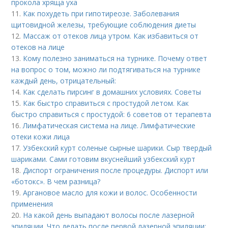
прокола хряща уха
11.
Как похудеть при гипотиреозе. Заболевания
щитовидной железы, требующие соблюдения диеты
12.
Массаж от отеков лица утром. Как избавиться от
отеков на лице
13.
Кому полезно заниматься на турнике. Почему ответ
на вопрос о том, можно ли подтягиваться на турнике
каждый день, отрицательный:
14.
Как сделать пирсинг в домашних условиях. Советы
15.
Как быстро справиться с простудой летом. Как
быстро справиться с простудой: 6 советов от терапевта
16.
Лимфатическая система на лице. Лимфатические
отеки кожи лица
17.
Узбекский курт соленые сырные шарики. Сыр твердый
шариками. Сами готовим вкуснейший узбекский курт
18.
Диспорт ограничения после процедуры. Диспорт или
«ботокс». В чем разница?
19.
Аргановое масло для кожи и волос. Особенности
применения
20.
На какой день выпадают волосы после лазерной
эпиляции. Что делать после первой лазерной эпиляции: