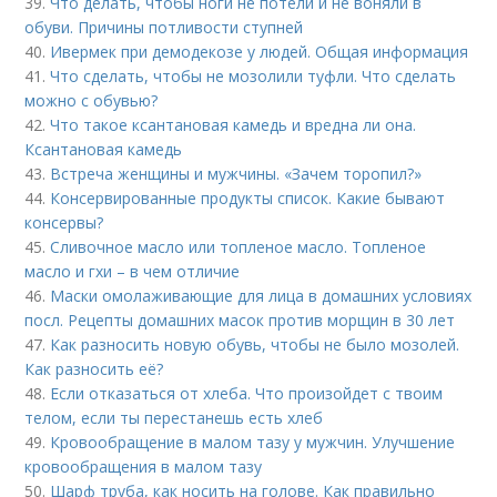
39.
Что делать, чтобы ноги не потели и не воняли в
обуви. Причины потливости ступней
40.
Ивермек при демодекозе у людей. Общая информация
41.
Что сделать, чтобы не мозолили туфли. Что сделать
можно с обувью?
42.
Что такое ксантановая камедь и вредна ли она.
Ксантановая камедь
43.
Встреча женщины и мужчины. «Зачем торопил?»
44.
Консервированные продукты список. Какие бывают
консервы?
45.
Сливочное масло или топленое масло. Топленое
масло и гхи – в чем отличие
46.
Маски омолаживающие для лица в домашних условиях
посл. Рецепты домашних масок против морщин в 30 лет
47.
Как разносить новую обувь, чтобы не было мозолей.
Как разносить её?
48.
Если отказаться от хлеба. Что произойдет с твоим
телом, если ты перестанешь есть хлеб
49.
Кровообращение в малом тазу у мужчин. Улучшение
кровообращения в малом тазу
50.
Шарф труба, как носить на голове. Как правильно