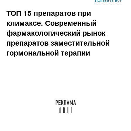
Показать все
ТОП 15 препаратов при
Препарат от
Немецкий препарат
климакса
климаксе. Современный
фармакологический рынок
препаратов заместительной
Негормональные
Поколения при
препараты
климаксе
гормональной терапии
Изменения при
Гормональные
климаксе
препараты
Препараты для
женщин