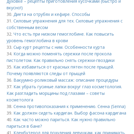
духовке – рецепты приготовления кусочками (быстро и
вкусно!)
30.
Диета на отрубях и кефире. Способы
31.
Силовые упражнения для тех. Силовые упражнения с
собственным весом
32.
Что есть при низком гемоглобине. Как повысить
уровень гемоглобина в крови
33.
Сыр курт рецепты с ним. Особенности курта
34.
Когда можно поменять сережки после прокола
пистолетом. Как правильно снять сережки-гвоздики
35.
Как избавиться от красных пятен после прыщей.
Почему появляются следы от прыщей
36.
Вакуумно-роликовый массаж: описание процедуры
37.
Как убрать гусиные лапки вокруг глаз косметология.
Как разгладить морщины под глазами – советы
косметолога
38.
Сенна противопоказания к применению. Сенна (Senna)
39.
Как должен сидеть кардиган. Выбор фасона кардигана
40.
Как часто можно париться. Как нужно правильно
париться в бане?
41.
Кленбутерол для похудения девушкам, как принимать.