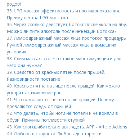
родов!
35.
LPG массаж эффективность и противопоказания.
Преимущества LPG-массажа
36.
Через сколько действует ботокс после укола на лбу.
Можно ли пить алкоголь после инъекций Ботокса?
37.
Лимфодренажный массаж лица протокол процедуры.
Ручной лимфодренажный массаж лица в домашних
условиях
38.
Слим массаж это. Что такое миостимуляция и для
чего она нужна?
39.
Средство от красных пятен после прыщей.
Разновидности постакне
40.
Красные пятна на лице после прыщей. Как можно
ускорить заживление ран
41.
Что помогает от пятен после прыщей. Почему
появляются следы от прыщей
42.
Что делать, чтобы ноги не потели и не воняли в
обуви. Причины потливости ступней
43.
Как сногсшибательно выглядеть. APP - Article Actions
44.
Любовь в старости. Любовь до старости