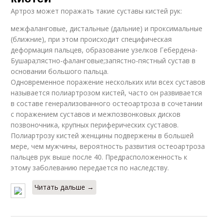
Артроз может поражать такие суставы кистей рук:
межфаланговые, дистальные (дальние) и проксимальные
(ближние), при этом происходит специфическая
деформация пальцев, образование узелков Гебердена-
Бушара;пястно-фаланговые;запястно-пястный сустав в
основании большого пальца.
Одновременное поражение нескольких или всех суставов
называется полиартрозом кистей, часто он развивается
в составе генерализованного остеоартроза в сочетании
с поражением суставов и межпозвонковых дисков
позвоночника, крупных периферических суставов.
Полиартрозу кистей женщины подвержены в большей
мере, чем мужчины, вероятность развития остеоартроза
пальцев рук выше после 40. Предрасположенность к
этому заболеванию передается по наследству.
Читать дальше →