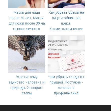
Маски для лица
Как убрать брыли на
после 30 лет. Маски
лице и обвисшие
для кожи после 30 на
щеки..
основе яичного
Косметологические
белка
процедуры
Эссе на тему
Чем убрать следы от
единство человека и
прыщей. Постакне -
природы. 2 вопрос:
лечение и
этапы
профилактика
взаимодействия
природного и
социального бытия