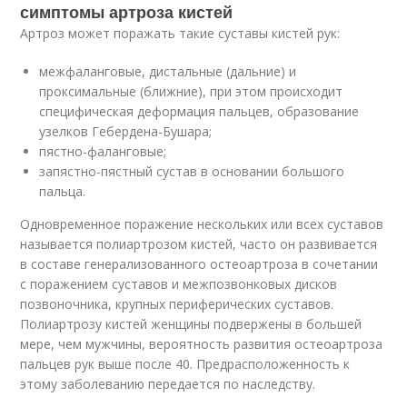
симптомы артроза кистей
Артроз может поражать такие суставы кистей рук:
межфаланговые, дистальные (дальние) и
проксимальные (ближние), при этом происходит
специфическая деформация пальцев, образование
узелков Гебердена-Бушара;
пястно-фаланговые;
запястно-пястный сустав в основании большого
пальца.
Одновременное поражение нескольких или всех суставов
называется полиартрозом кистей, часто он развивается
в составе генерализованного остеоартроза в сочетании
с поражением суставов и межпозвонковых дисков
позвоночника, крупных периферических суставов.
Полиартрозу кистей женщины подвержены в большей
мере, чем мужчины, вероятность развития остеоартроза
пальцев рук выше после 40. Предрасположенность к
этому заболеванию передается по наследству.