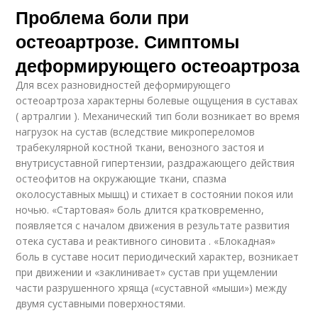
Проблема боли при
остеоартрозе. Симптомы
деформирующего остеоартроза
Для всех разновидностей деформирующего
остеоартроза характерны болевые ощущения в суставах
( артралгии ). Механический тип боли возникает во время
нагрузок на сустав (вследствие микропереломов
трабекулярной костной ткани, венозного застоя и
внутрисуставной гипертензии, раздражающего действия
остеофитов на окружающие ткани, спазма
околосуставных мышц) и стихает в состоянии покоя или
ночью. «Стартовая» боль длится кратковременно,
появляется с началом движения в результате развития
отека сустава и реактивного синовита . «Блокадная»
боль в суставе носит периодический характер, возникает
при движении и «заклинивает» сустав при ущемлении
части разрушенного хряща («суставной «мыши») между
двумя суставными поверхностями.