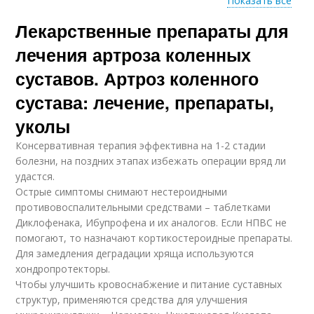
Показать все
Лекарственные препараты для
Немецкое лекарство
Лекарство от артроза
лечения артроза коленных
суставов. Артроз коленного
сустава: лечение, препараты,
Препараты для
Крупные суставы
суставов
уколы
Консервативная терапия эффективна на 1-2 стадии
болезни, на поздних этапах избежать операции вряд ли
удастся.
Острые симптомы снимают нестероидными
противовоспалительными средствами – таблетками
Диклофенака, Ибупрофена и их аналогов. Если НПВС не
помогают, то назначают кортикостероидные препараты.
Для замедления деградации хряща используются
хондропротекторы.
Чтобы улучшить кровоснабжение и питание суставных
структур, применяются средства для улучшения