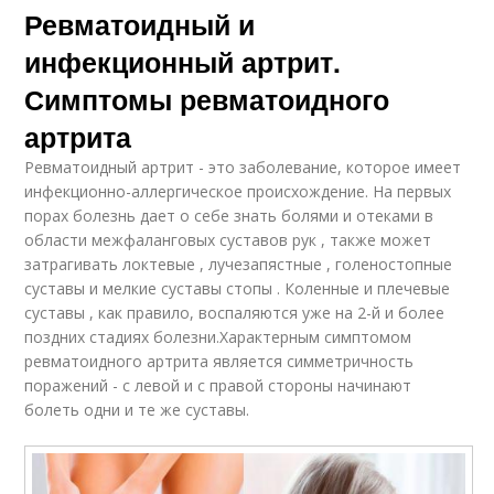
Ревматоидный и
инфекционный артрит.
Симптомы ревматоидного
артрита
Ревматоидный артрит - это заболевание, которое имеет
инфекционно-аллергическое происхождение. На первых
порах болезнь дает о себе знать болями и отеками в
области межфаланговых суставов рук , также может
затрагивать локтевые , лучезапястные , голеностопные
суставы и мелкие суставы стопы . Коленные и плечевые
суставы , как правило, воспаляются уже на 2-й и более
поздних стадиях болезни.Характерным симптомом
ревматоидного артрита является симметричность
поражений - с левой и с правой стороны начинают
болеть одни и те же суставы.