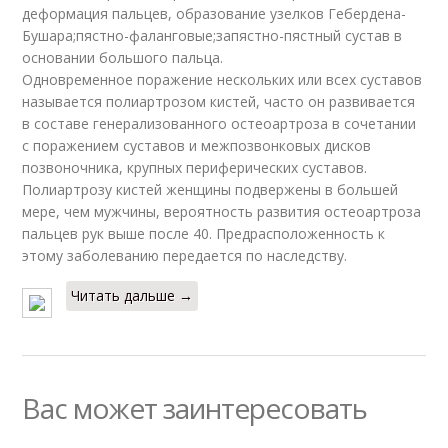
деформация пальцев, образование узелков Гебердена-
Бушара;пястно-фаланговые;запястно-пястный сустав в
основании большого пальца.
Одновременное поражение нескольких или всех суставов
называется полиартрозом кистей, часто он развивается
в составе генерализованного остеоартроза в сочетании
с поражением суставов и межпозвонковых дисков
позвоночника, крупных периферических суставов.
Полиартрозу кистей женщины подвержены в большей
мере, чем мужчины, вероятность развития остеоартроза
пальцев рук выше после 40. Предрасположенность к
этому заболеванию передается по наследству.
Читать дальше →
Вас может заинтересовать