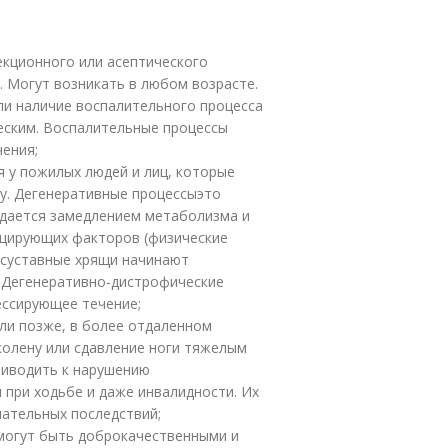
екционного или асептического
. Могут возникать в любом возрасте.
ли наличие воспалительного процесса
ческим. Воспалительные процессы
чения;
 у пожилых людей и лиц, которые
у. Дегенеративные процессыэто
ждается замедлением метаболизма и
оцирующих факторов (физические
) суставные хрящи начинают
. Дегенеративно-дистрофические
ессирующее течение;
или позже, в более отдаленном
колену или сдавление ноги тяжелым
риводить к нарушению
 при ходьбе и даже инвалидности. Их
ательных последствий;
 могут быть доброкачественными и