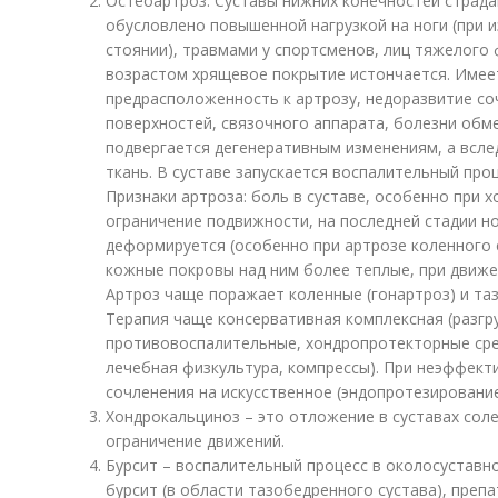
Остеоартроз. Суставы нижних конечностей страда
обусловлено повышенной нагрузкой на ноги (при 
стоянии), травмами у спортсменов, лиц тяжелого ф
возрастом хрящевое покрытие истончается. Имее
предрасположенность к артрозу, недоразвитие с
поверхностей, связочного аппарата, болезни обм
подвергается дегенеративным изменениям, а всле
ткань. В суставе запускается воспалительный проц
Признаки артроза: боль в суставе, особенно при х
ограничение подвижности, на последней стадии н
деформируется (особенно при артрозе коленного 
кожные покровы над ним более теплые, при движе
Артроз чаще поражает коленные (гонартроз) и таз
Терапия чаще консервативная комплексная (разгру
противовоспалительные, хондропротекторные сре
лечебная физкультура, компрессы). При неэффек
сочленения на искусственное (эндопротезирование
Хондрокальциноз – это отложение в суставах соле
ограничение движений.
Бурсит – воспалительный процесс в околосуставн
бурсит (в области тазобедренного сустава), препа