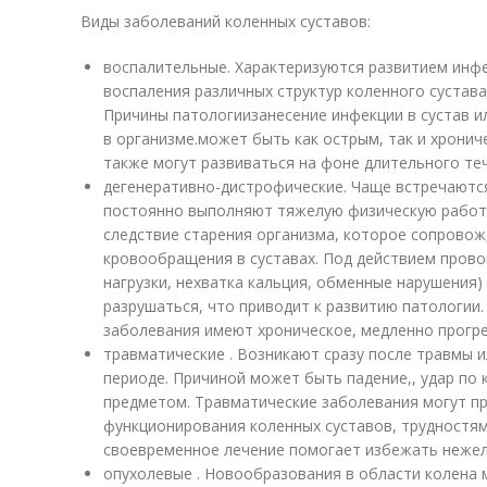
Виды заболеваний коленных суставов:
воспалительные. Характеризуются развитием инф
воспаления различных структур коленного сустава
Причины патологиизанесение инфекции в сустав и
в организме.может быть как острым, так и хрони
также могут развиваться на фоне длительного те
дегенеративно-дистрофические. Чаще встречаются
постоянно выполняют тяжелую физическую работ
следствие старения организма, которое сопрово
кровообращения в суставах. Под действием пров
нагрузки, нехватка кальция, обменные нарушения
разрушаться, что приводит к развитию патологии
заболевания имеют хроническое, медленно прогр
травматические . Возникают сразу после травмы 
периоде. Причиной может быть падение,, удар по 
предметом. Травматические заболевания могут п
функционирования коленных суставов, трудностям
своевременное лечение помогает избежать нежел
опухолевые . Новообразования в области колена