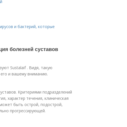
ий
ирусов и бактерий, которые
ция болезней суставов
ют Sustalaif . Видя, такую
 его и вашему вниманию.
уставов. Критериями подразделений
гия, характер течения, клиническая
 может быть острой, подострой,
льно прогрессирующей.