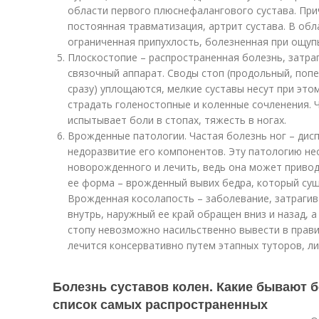
области первого плюснефалангового сустава. Пр
постоянная травматизация, артрит сустава. В об
ограниченная припухлость, болезненная при ощуп
Плоскостопие – распространенная болезнь, затра
связочный аппарат. Своды стоп (продольный, попе
сразу) уплощаются, мелкие суставы несут при это
страдать голеностопные и коленные сочленения. Ч
испытывает боли в стопах, тяжесть в ногах.
Врожденные патологии. Частая болезнь ног – дисп
недоразвитие его компонентов. Эту патологию н
новорожденного и лечить, ведь она может привод
ее форма – врожденный вывих бедра, который су
Врожденная косолапость – заболевание, затраги
внутрь, наружный ее край обращен вниз и назад, 
стопу невозможно насильственно вывести в прав
лечится консервативно путем этапных туторов, л
Болезнь суставов колен. Какие бывают б
список самых распространенных