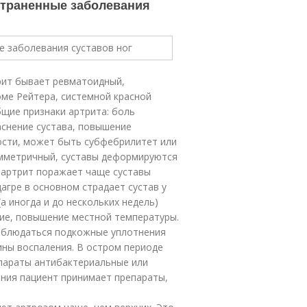
страненные заболевания
рит бывает ревматоидный,
оме Рейтера, системной красной
бщие признаки артрита: боль
аснение сустава, повышение
ости, может быть субфебрилитет или
имметричный, суставы деформируются
 артрит поражает чаще суставы
дагре в основном страдает сустав у
а иногда и до нескольких недель)
ние, повышение местной температуры.
аблюдаться подкожные уплотнения
ины воспаления. В остром периоде
епараты антибактериальные или
ния пациент принимает препараты,