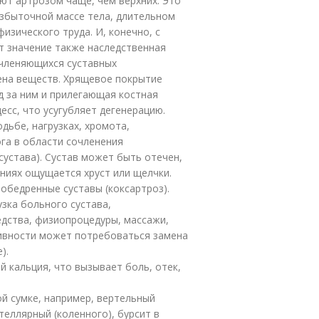
ют артрозом чаще, чем верхних. Это
избыточной массе тела, длительном
изического труда. И, конечно, с
т значение также наследственная
очленяющихся суставных
ена веществ. Хрящевое покрытие
д за ним и прилегающая костная
есс, что усугубляет дегенерацию.
одьбе, нагрузках, хромота,
ога в области сочленения
сустава). Сустав может быть отечен,
ниях ощущается хруст или щелчки.
обедренные суставы (коксартроз).
зка больного сустава,
дства, физиопроцедуры, массажи,
тивности может потребоваться замена
).
й кальция, что вызывает боль, отек,
ой сумке, например, вертельный
теллярный (коленного), бурсит в