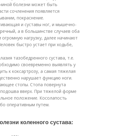
ичиной болезни может быть
ласти сочленения появляется
ывании, покраснение.
гивающая и суставы ног, и мышечно-
речный, а в большинстве случаев оба
м огромную нагрузку, далее начинают
еловек быстро устает при ходьбе,
лазия тазобедренного сустава, т.е.
еобходимо своевременно выявлять у
ить к коксартрозу, а самая тяжелая
щественно нарушает функцию ноги.
вающее стопы. Стопа повернута
а подошва вверх. При тяжелой форме
ильное положение. Косолапость
ибо оперативным путем.
олезни коленного сустава: