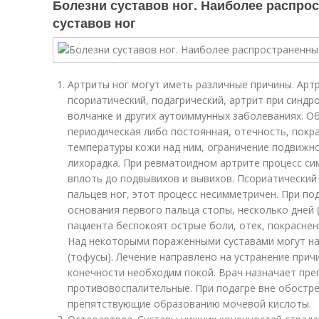
Болезни суставов ног. Наиболее распро
суставов ног
Артриты ног могут иметь различные причины. Арт
псориатический, подагрический, артрит при синдр
волчанке и других аутоиммунных заболеваниях. О
периодическая либо постоянная, отечность, покр
температуры кожи над ним, ограничение подвижн
лихорадка. При ревматоидном артрите процесс с
вплоть до подвывихов и вывихов. Псориатический
пальцев ног, этот процесс несимметричен. При по
основания первого пальца стопы, несколько дней (
пациента беспокоят острые боли, отек, покрасне
Над некоторыми пораженными суставами могут н
(тофусы). Лечение направлено на устранение прич
конечности необходим покой. Врач назначает пр
противовоспалительные. При подагре вне обостре
препятствующие образованию мочевой кислоты.