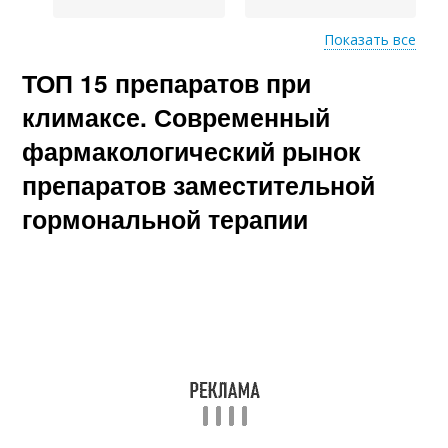
Показать все
ТОП 15 препаратов при
Препарат от
Немецкий препарат
климакса
климаксе. Современный
фармакологический рынок
препаратов заместительной
гормональной терапии