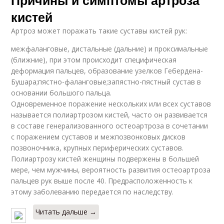
кистей
Артроз может поражать такие суставы кистей рук:
межфаланговые, дистальные (дальние) и проксимальные
(ближние), при этом происходит специфическая
деформация пальцев, образование узелков Гебердена-
Бушара;пястно-фаланговые;запястно-пястный сустав в
основании большого пальца.
Одновременное поражение нескольких или всех суставов
называется полиартрозом кистей, часто он развивается
в составе генерализованного остеоартроза в сочетании
с поражением суставов и межпозвонковых дисков
позвоночника, крупных периферических суставов.
Полиартрозу кистей женщины подвержены в большей
мере, чем мужчины, вероятность развития остеоартроза
пальцев рук выше после 40. Предрасположенность к
этому заболеванию передается по наследству.
Читать дальше →