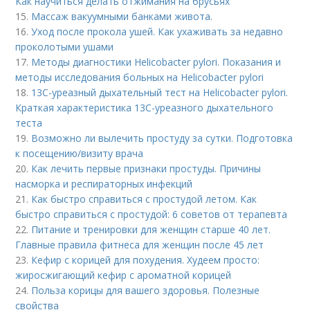
Как научиться делать отжимания на брусьях
15.
Массаж вакуумными банками живота.
16.
Уход после прокола ушей. Как ухаживать за недавно
проколотыми ушами
17.
Методы диагностики Helicobacter pylori. Показания и
методы исследования больных на Helicobacter pylori
18.
13С-уреазный дыхательный тест на Helicobacter pylori.
Краткая характеристика 13С-уреазного дыхательного
теста
19.
Возможно ли вылечить простуду за сутки. Подготовка
к посещению/визиту врача
20.
Как лечить первые признаки простуды. Причины
насморка и респираторных инфекций
21.
Как быстро справиться с простудой летом. Как
быстро справиться с простудой: 6 советов от терапевта
22.
Питание и тренировки для женщин старше 40 лет.
Главные правила фитнеса для женщин после 45 лет
23.
Кефир с корицей для похудения. Худеем просто:
жиросжигающий кефир с ароматной корицей
24.
Польза корицы для вашего здоровья. Полезные
свойства