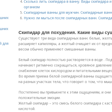
Сколько лить скипидара в ванну. Виды скипидара и
организм
Скипидарные ванны для мужчин. Скипидарные ванн
ашних
Нужно ли мыться после скипидарных ванн. Скипидарн
ашних
Скипидар для похудения. Какие виды с
Существуют три вида скипидарных ванн: белые, желт
й для
расширяет капилляры, а желтый очищает их от вред
весом обычно применяют смешанные ванны.
Белый скипидар полностью растворяется в воде . По
начинают ритмично сокращаться, кровяное давление 
снабжение клеток кислородом и питательными веще
Во время приема белой скипидарной ванны ощущает
на разных участках тела, что говорит о том, что м
Постепенно вы привыкнете к этим ощущениям, и они 
положительные эмоции.
Желтый скипидар – это смесь белого скипидара с ка
кислотой.