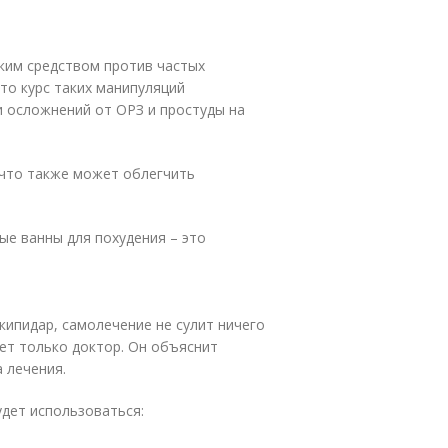
ким средством против частых
то курс таких манипуляций
и осложнений от ОРЗ и простуды на
 что также может облегчить
ые ванны для похудения – это
кипидар, самолечение не сулит ничего
ет только доктор. Он объяснит
 лечения.
удет использоваться: