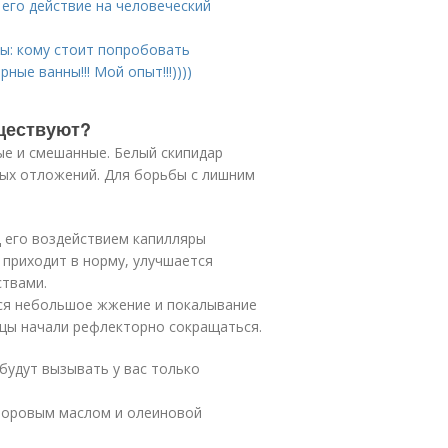
 его действие на человеческий
ы: кому стоит попробовать
ые ванны!!! Мой опыт!!!))))
уществуют?
ые и смешанные. Белый скипидар
ных отложений. Для борьбы с лишним
д его воздействием капилляры
приходит в норму, улучшается
ствами.
ся небольшое жжение и покалывание
ышцы начали рефлекторно сокращаться.
будут вызывать у вас только
сторовым маслом и олеиновой