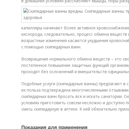
в домашних условиях расслабляют мышцы, поры раск
капилляры начинают более активное кровоснабжение
кислорода, следовательно, процесс обмена веществ 
возрастные изменения касаются ухудшения кровоснаб
с помощью скипидарных ванн.
Возвращение нормального обмена веществ – это сво
постепенное повышение защитных функций организм
проходят без осложнений и вмешательств официаль
Подобные услуги (скипидарные ванны) предлагают в с
их польза подтверждена многочисленными отзывами.
скипидарных ванн бросать все и искать санатории. 
условиях приготовить совсем несложно и доступно по
смесь скипидарную в аптеке. К ней обязательно прила
Показания для применения