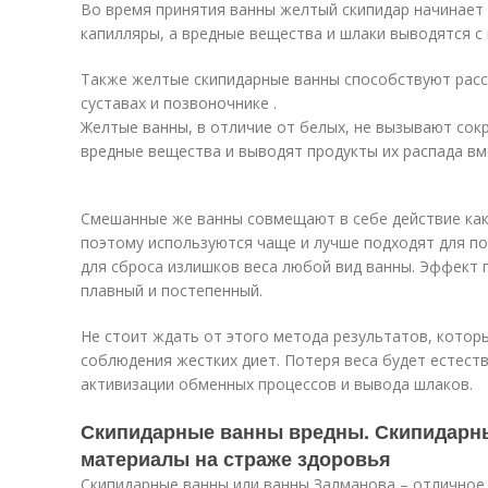
Во время принятия ванны желтый скипидар начинает
капилляры, а вредные вещества и шлаки выводятся с
Также желтые скипидарные ванны способствуют рас
суставах и позвоночнике .
Желтые ванны, в отличие от белых, не вызывают со
вредные вещества и выводят продукты их распада вм
Смешанные же ванны совмещают в себе действие как 
поэтому используются чаще и лучше подходят для п
для сброса излишков веса любой вид ванны. Эффект 
плавный и постепенный.
Не стоит ждать от этого метода результатов, котор
соблюдения жестких диет. Потеря веса будет естеств
активизации обменных процессов и вывода шлаков.
Скипидарные ванны вредны. Скипидарн
материалы на страже здоровья
Скипидарные ванны или ванны Залманова – отличное 