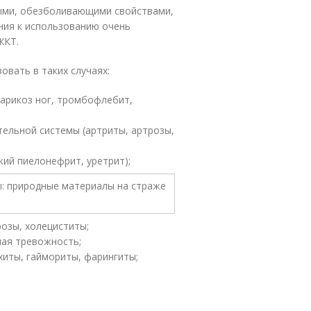
ыми, обезболивающими свойствами,
ания к использованию очень
ЖКТ.
овать в таких случаях:
варикоз ног, тромбофлебит,
тельной системы (артриты, артрозы,
ий пиелонефрит, уретрит);
розы, холециститы;
ная тревожность;
хиты, гаймориты, фарингиты;