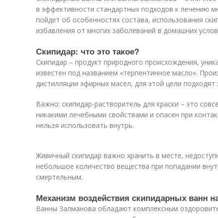
в эффективности стандартных подходов к лечению мн
пойдет об особенностях состава, использования скип
избавления от многих заболеваний в домашних услов
Скипидар: что это такое?
Скипидар – продукт природного происхождения, уника
известен под названием «терпентинное масло». Прои
дистилляции эфирных масел, для этой цели подходят 
Важно: скипидар-растворитель для краски – это совс
никакими лечебными свойствами и опасен при контак
нельзя использовать внутрь.
Живичный скипидар важно хранить в месте, недоступ
небольшое количество вещества при попадании внут
смертельным.
Механизм воздействия скипидарных ванн на
Ванны Залманова обладают комплексным оздоровит