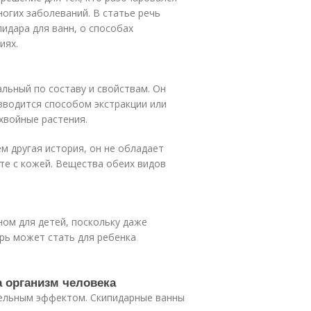
огих заболеваний. В статье речь
идара для ванн, о способах
иях.
льный по составу и свойствам. Он
зводится способом экстракции или
хвойные растения.
ем другая история, он не обладает
те с кожей. Вещества обеих видов
ном для детей, поскольку даже
рь может стать для ребенка
 организм человека
ельным эффектом. Скипидарные ванны