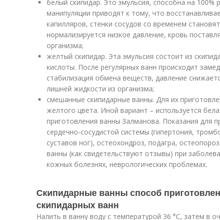
белый скипидар. Это эмульсия, способна на 100% 
манипуляции приводят к тому, что восстанавлив
капилляров, стенки сосудов со временем становят
нормализируется низкое давление, кровь поставля
организма;
желтый скипидар. Эта эмульсия состоит из скипид
кислоты. После регулярных ванн происходит замед
стабилизация обмена веществ, давление снижаетс
лишней жидкости из организма;
смешанные скипидарные ванны. Для их приготовле
желтого цвета. Иной вариант – используется бела
приготовления ванны Залманова. Показания для п
сердечно-сосудистой системы (гипертония, тромб
суставов ног), остеохондроз, подагра, остеопор
ванны (как свидетельствуют отзывы) при заболева
кожных болезнях, неврологических проблемах.
Скипидарные ванны способ приготовлен
скипидарных ванн
Налить в ванну воду с температурой 36 °C, затем в 