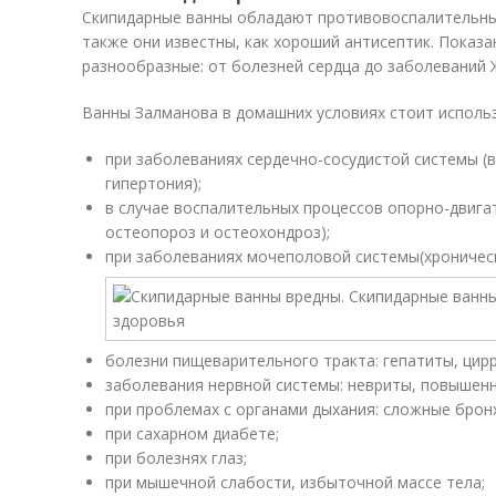
Скипидарные ванны обладают противовоспалительн
также они известны, как хороший антисептик. Показ
разнообразные: от болезней сердца до заболеваний 
Ванны Залманова в домашних условиях стоит использ
при заболеваниях сердечно-сосудистой системы (
гипертония);
в случае воспалительных процессов опорно-двига
остеопороз и остеохондроз);
при заболеваниях мочеполовой системы(хроническ
болезни пищеварительного тракта: гепатиты, цир
заболевания нервной системы: невриты, повышен
при проблемах с органами дыхания: сложные брон
при сахарном диабете;
при болезнях глаз;
при мышечной слабости, избыточной массе тела;