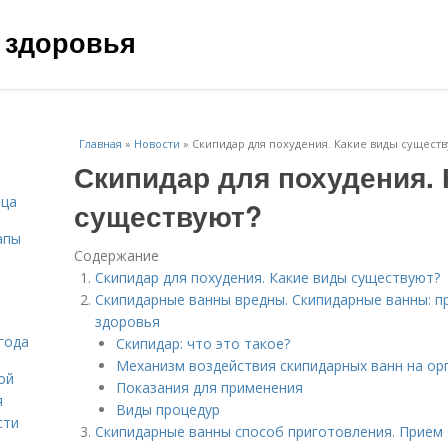
 здоровья
Главная
»
Новости
»
Скипидар для похудения. Какие виды существ
Скипидар для похудения.
ица
существуют?
апы
Содержание
Скипидар для похудения. Какие виды существуют?
Скипидарные ванны вредны. Скипидарные ванны: 
здоровья
года
Скипидар: что это такое?
Механизм воздействия скипидарных ванн на ор
ой
Показания для применения
я
Виды процедур
сти
Скипидарные ванны способ приготовления. Прием 