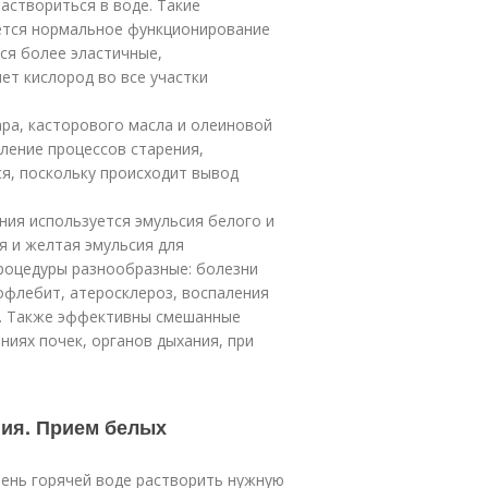
раствориться в воде. Такие
ается нормальное функционирование
ся более эластичные,
ет кислород во все участки
ара, касторового масла и олеиновой
ление процессов старения,
я, поскольку происходит вывод
ния используется эмульсия белого и
я и желтая эмульсия для
роцедуры разнообразные: болезни
офлебит, атеросклероз, воспаления
оз. Также эффективны смешанные
ниях почек, органов дыхания, при
ия. Прием белых
очень горячей воде растворить нужную