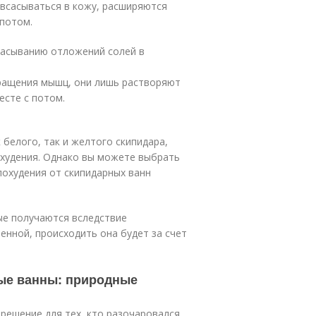
 всасываться в кожу, расширяются
 потом.
сасыванию отложений солей в
кращения мышц, они лишь растворяют
есте с потом.
белого, так и желтого скипидара,
охудения. Однако вы можете выбрать
похудения от скипидарных ванн
ые получаются вследствие
енной, происходить она будет за счет
ые ванны: природные
решение для тех, кто разочаровался