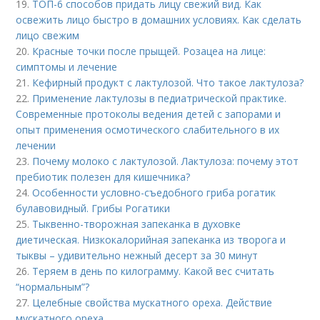
19.
ТОП-6 способов придать лицу свежий вид. Как
освежить лицо быстро в домашних условиях. Как сделать
лицо свежим
20.
Красные точки после прыщей. Розацеа на лице:
симптомы и лечение
21.
Кефирный продукт с лактулозой. Что такое лактулоза?
22.
Применение лактулозы в педиатрической практике.
Современные протоколы ведения детей с запорами и
опыт применения осмотического слабительного в их
лечении
23.
Почему молоко с лактулозой. Лактулоза: почему этот
пребиотик полезен для кишечника?
24.
Особенности условно-съедобного гриба рогатик
булавовидный. Грибы Рогатики
25.
Тыквенно-творожная запеканка в духовке
диетическая. Низкокалорийная запеканка из творога и
тыквы – удивительно нежный десерт за 30 минут
26.
Теряем в день по килограмму. Какой вес считать
“нормальным”?
27.
Целебные свойства мускатного ореха. Действие
мускатного ореха