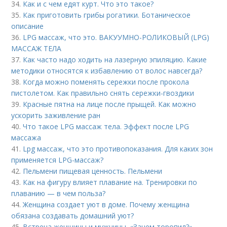
34.
Как и с чем едят курт. Что это такое?
35.
Как приготовить грибы рогатики. Ботаническое
описание
36.
LPG массаж, что это. ВАКУУМНО-РОЛИКОВЫЙ (LPG)
МАССАЖ ТЕЛА
37.
Как часто надо ходить на лазерную эпиляцию. Какие
методики относятся к избавлению от волос навсегда?
38.
Когда можно поменять сережки после прокола
пистолетом. Как правильно снять сережки-гвоздики
39.
Красные пятна на лице после прыщей. Как можно
ускорить заживление ран
40.
Что такое LPG массаж тела. Эффект после LPG
массажа
41.
Lpg массаж, что это противопоказания. Для каких зон
применяется LPG-массаж?
42.
Пельмени пищевая ценность. Пельмени
43.
Как на фигуру влияет плавание на. Тренировки по
плаванию — в чем польза?
44.
Женщина создает уют в доме. Почему женщина
обязана создавать домашний уют?
45.
Встреча женщины и мужчины. «Зачем торопил?»