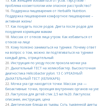
15.
Как женщине избавиться от усов. Гирсутизм -
проблема косметологии или опасное расстройство?
16.
Поддержка пищеварения от Herbalife Nutrition.
Поддержка пищеварения комфортное пищеварение –
активная жизнь!
17.
Как похудеть после родов. Диета после родов для
похудения кормящим мамам
18.
Массаж от отеков лица утром. Как избавиться от
отеков на лице
19.
Кому полезно заниматься на турнике. Почему ответ
на вопрос о том, можно ли подтягиваться на турнике
каждый день, отрицательный:
20.
Инструкция по уходу после прокола мочки уха
21.
Дыхательный ТЕСТ на хеликобактер. Высокоточная
диагностика Helicobacter pylori. 13 C-УРЕАЗНЫЙ
ДЫХАТЕЛЬНЫЙ ТЕСТ (ХЕЛИКАРБ)
22.
Мочка уха где находится точки. Массаж уха —
биоактивные точки, проекция внутренних органов на ухе
23.
Лактулоза для детей стик 2,5 мл №20. Лактулоза:
описание, инструкция, цена
24.
Диетические блюда из тыквы. Суть тыквенной диеты