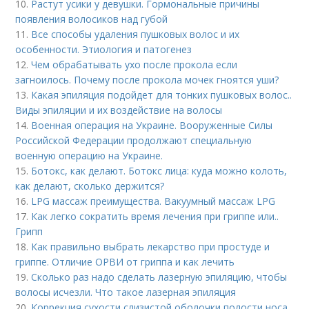
10.
Растут усики у девушки. Гормональные причины
появления волосиков над губой
11.
Все способы удаления пушковых волос и их
особенности. Этиология и патогенез
12.
Чем обрабатывать ухо после прокола если
загноилось. Почему после прокола мочек гноятся уши?
13.
Какая эпиляция подойдет для тонких пушковых волос..
Виды эпиляции и их воздействие на волосы
14.
Военная операция на Украине. Вооруженные Силы
Российской Федерации продолжают специальную
военную операцию на Украине.
15.
Ботокс, как делают. Ботокс лица: куда можно колоть,
как делают, сколько держится?
16.
LPG массаж преимущества. Вакуумный массаж LPG
17.
Как легко сократить время лечения при гриппе или..
Грипп
18.
Как правильно выбрать лекарство при простуде и
гриппе. Отличие ОРВИ от гриппа и как лечить
19.
Сколько раз надо сделать лазерную эпиляцию, чтобы
волосы исчезли. Что такое лазерная эпиляция
20.
Коррекция сухости слизистой оболочки полости носа.