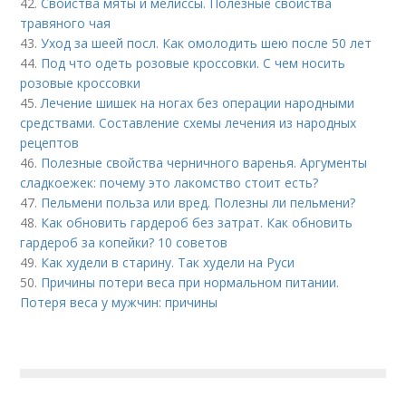
42.
Свойства мяты и мелиссы. Полезные свойства
травяного чая
43.
Уход за шеей посл. Как омолодить шею после 50 лет
44.
Под что одеть розовые кроссовки. С чем носить
розовые кроссовки
45.
Лечение шишек на ногах без операции народными
средствами. Составление схемы лечения из народных
рецептов
46.
Полезные свойства черничного варенья. Аргументы
сладкоежек: почему это лакомство стоит есть?
47.
Пельмени польза или вред. Полезны ли пельмени?
48.
Как обновить гардероб без затрат. Как обновить
гардероб за копейки? 10 советов
49.
Как худели в старину. Так худели на Руси
50.
Причины потери веса при нормальном питании.
Потеря веса у мужчин: причины