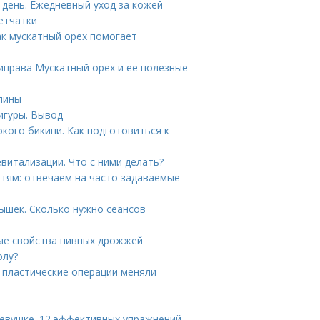
 день. Ежедневный уход за кожей
етчатки
ак мускатный орех помогает
риправа Мускатный орех и ее полезные
спины
игуры. Вывод
кого бикини. Как подготовиться к
витализации. Что с ними делать?
етям: отвечаем на часто задаваемые
ышек. Сколько нужно сеансов
ые свойства пивных дрожжей
олу?
к пластические операции меняли
девушке. 12 эффективных упражнений,