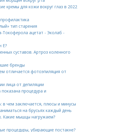
ия морщин вокруг рта
ие кремы для кожи вокруг глаз в 2022
и профилактика
лый» тип старения
-Токоферола ацетат - Эколаб -
н Е?
енных суставов. Артроз коленного
учшие бренды
Чем отличается фотоэпиляция от
ии лица от депиляции
а показана процедура и
: в чем заключается, плюсы и минусы
заниматься на брусьях каждый день
. Какие мышцы нагружаем?
ные процедуры, убирающие постакне?