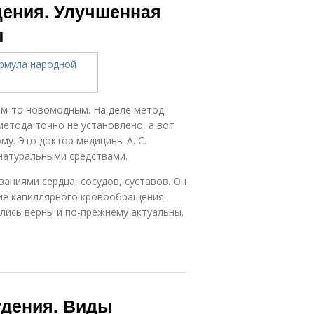
дения. Улучшенная
ы
ем-то новомодным. На деле метод
метода точно не установлено, а вот
у. Это доктор медицины А. С.
натуральными средствами.
аниями сердца, сосудов, суставов. Он
ие капиллярного кровообращения.
ались верны и по-прежнему актуальны.
удения. Виды