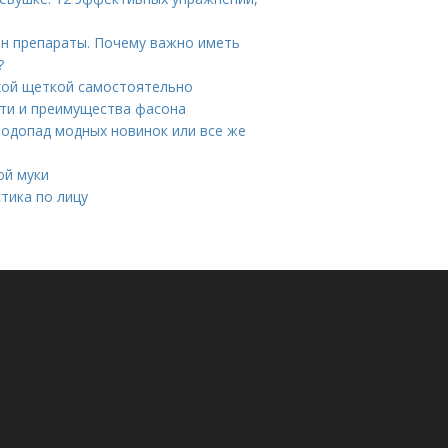
н препараты. Почему важно иметь
?
ухой щеткой самостоятельно
сти и преимущества фасона
Водопад модных новинок или все же
ой муки
тика по лицу