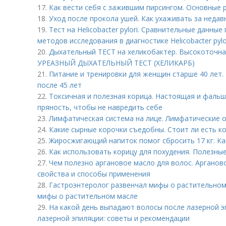
17.
Как вести себя с зажившим пирсингом. Основные р
18.
Уход после прокола ушей. Как ухаживать за неда
19.
Тест на Helicobacter pylori. Сравнительные данн
методов исследования в диагностике Helicobacter pylo
20.
Дыхательный ТЕСТ на хеликобактер. Высокоточная д
УРЕАЗНЫЙ ДЫХАТЕЛЬНЫЙ ТЕСТ (ХЕЛИКАРБ)
21.
Питание и тренировки для женщин старше 40 лет.
после 45 лет
22.
Токсичная и полезная корица. Настоящая и фальш
пряность, чтобы не навредить себе
23.
Лимфатическая система на лице. Лимфатические 
24.
Какие сырные корочки съедобны. Стоит ли есть ко
25.
Жиросжигающий напиток помог сбросить 17 кг. Ка
26.
Как использовать корицу для похудения. Полезны
27.
Чем полезно аргановое масло для волос. Арганов
свойства и способы применения
28.
Гастроэнтеролог развенчал мифы о растительном
мифы о растительном масле
29.
На какой день выпадают волосы после лазерной э
лазерной эпиляции: советы и рекомендации