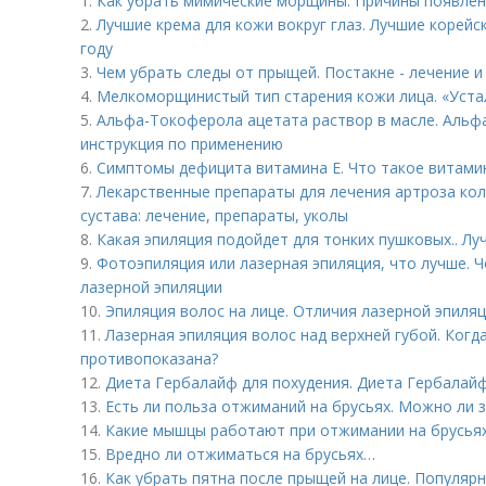
1.
Как убрать мимические морщины. Причины появлен
2.
Лучшие крема для кожи вокруг глаз. Лучшие корейск
году
3.
Чем убрать следы от прыщей. Постакне - лечение 
4.
Мелкоморщинистый тип старения кожи лица. «Уста
5.
Альфа-Токоферола ацетата раствор в масле. Альфа
инструкция по применению
6.
Симптомы дефицита витамина E. Что такое витами
7.
Лекарственные препараты для лечения артроза кол
сустава: лечение, препараты, уколы
8.
Какая эпиляция подойдет для тонких пушковых.. Л
9.
Фотоэпиляция или лазерная эпиляция, что лучше. 
лазерной эпиляции
10.
Эпиляция волос на лице. Отличия лазерной эпиляц
11.
Лазерная эпиляция волос над верхней губой. Когд
противопоказана?
12.
Диета Гербалайф для похудения. Диета Гербалайф
13.
Есть ли польза отжиманий на брусьях. Можно ли 
14.
Какие мышцы работают при отжимании на брусьях
15.
Вредно ли отжиматься на брусьях…
16.
Как убрать пятна после прыщей на лице. Популяр