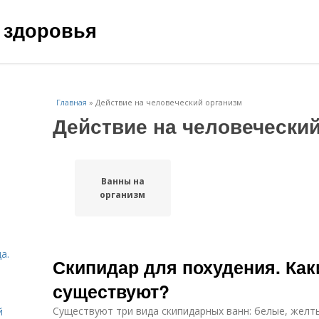
 здоровья
Главная
»
Действие на человеческий организм
Действие на человечески
Ванны на
организм
а.
Скипидар для похудения. Ка
существуют?
Существуют три вида скипидарных ванн: белые, желт
й