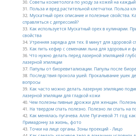
30.
Советы косметолога по уходу за кожей на каждый
31.
Польза и вред растительной клетчатки. Польза кл
32.
Мускатный орех описание и полезные свойства. К
справляться с депрессией?
33.
Как используется Мускатный орех в кулинарии. П
свойства
34.
Утренняя зарядка для тех. 8 минут для здоровой 
35.
Как пить кефир с семенами льна для здоровья и ф
36.
Что нужно делать перед лазерной эпиляцией глубо
лазерной эпиляции
37.
Папулы от биоревитализации. Папулы после биоре
38.
Последствия прокола ушей. Прокалывание ушек д
вопросы
39.
Как часто можно делать лазерную эпиляцию подм
лазерной эпиляции для гладкой кожи
40.
Чем полезны пивные дрожжи для женщин. Полезн
41.
На твердом спать полезно. Полезно ли спать на п
42.
Как менялась пугачева. Алле Пугачевой 71 год: ка
Примадонну за жизнь, фото
43.
Точки на лице органы. Зоны проекций - Лицо
44.
Как сделать красивое тело в домашних условиях 