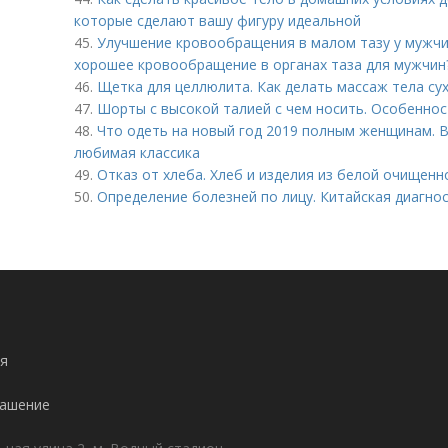
которые сделают вашу фигуру идеальной
45.
Улучшение кровообращения в малом тазу у мужчи
хорошее кровообращение в органах таза для мужчин
46.
Щетка для целлюлита. Как делать массаж тела с
47.
Шорты с высокой талией с чем носить. Особенно
48.
Что одеть на новый год 2019 полным женщинам. 
любимая классика
49.
Отказ от хлеба. Хлеб и изделия из белой очищенн
50.
Определение болезней по лицу. Китайская диагнос
я
лашение