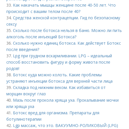
33.
Как накачать мышцы женщине после 40-50 лет. Что
происходит с вашим телом после 40?
34.
Средства женской контрацепции. Гид по безопасному
сексу
35.
Сколько после ботокса нельзя в баню. Можно ли пить
алкоголь после инъекций Ботокса?
36.
Сколько нужно единиц ботокса. Как действует Ботокс
после введения?
37.
Lpg при грудном вскармливании. LPG – идеальный
способ восстановить фигуру и форму живота после
родов!
38.
Ботокс куда можно колоть. Какие проблемы
устраняют инъекции ботокса для верхней части лица
39.
Складка под нижним веком. Как избавиться от
морщин вокруг глаз
40.
Мазь после прокола хряща уха. Прокалывание мочки
или хряща уха
41.
Ботокс вред для организма. Препараты для
ботулинотерапии
42.
Lgp массаж, что это. ВАКУУМНО-РОЛИКОВЫЙ (LPG)