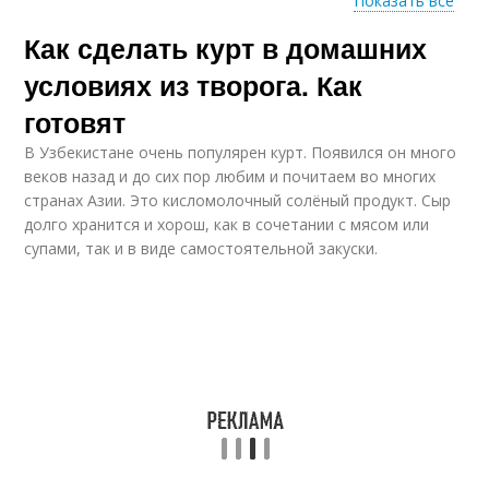
Показать все
Как сделать курт в домашних
Бутерброды с
Салат с творогом
творогом
условиях из творога. Как
готовят
В Узбекистане очень популярен курт. Появился он много
Плацинда с творогом
Рулетики с творогом
веков назад и до сих пор любим и почитаем во многих
странах Азии. Это кисломолочный солёный продукт. Сыр
долго хранится и хорош, как в сочетании с мясом или
супами, так и в виде самостоятельной закуски.
Пончики из творога