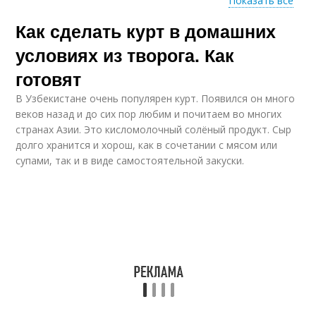
Показать все
Как сделать курт в домашних
Бутерброды с
Чернослив с творогом
творогом
условиях из творога. Как
готовят
В Узбекистане очень популярен курт. Появился он много
Салат с творогом
Плацинда с творогом
веков назад и до сих пор любим и почитаем во многих
странах Азии. Это кисломолочный солёный продукт. Сыр
долго хранится и хорош, как в сочетании с мясом или
супами, так и в виде самостоятельной закуски.
Рулетики с творогом