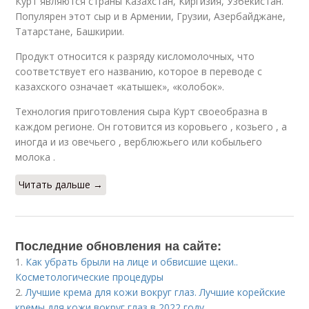
Курт являются страны Казахстан, Киргизия, Узбекистан.
Популярен этот сыр и в Армении, Грузии, Азербайджане,
Татарстане, Башкирии.
Продукт относится к разряду кисломолочных, что
соответствует его названию, которое в переводе с
казахского означает «катышек», «колобок».
Технология приготовления сыра Курт своеобразна в
каждом регионе. Он готовится из коровьего , козьего , а
иногда и из овечьего , верблюжьего или кобыльего
молока .
Читать дальше →
Последние обновления на сайте:
1.
Как убрать брыли на лице и обвисшие щеки..
Косметологические процедуры
2.
Лучшие крема для кожи вокруг глаз. Лучшие корейские
кремы для кожи вокруг глаз в 2022 году