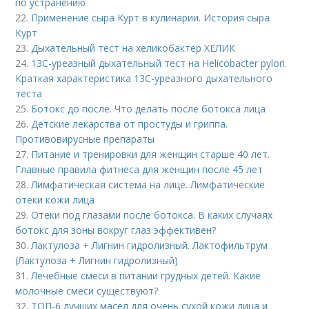
по устранению
22.
Применение сыра Курт в кулинарии. История сыра
Курт
23.
Дыхательный тест на хеликобактер ХЕЛИК
24.
13С-уреазный дыхательный тест на Helicobacter pylori.
Краткая характеристика 13С-уреазного дыхательного
теста
25.
Ботокс до после. Что делать после ботокса лица
26.
Детские лекарства от простуды и гриппа.
Противовирусные препараты
27.
Питание и тренировки для женщин старше 40 лет.
Главные правила фитнеса для женщин после 45 лет
28.
Лимфатическая система на лице. Лимфатические
отеки кожи лица
29.
Отеки под глазами после ботокса. В каких случаях
ботокс для зоны вокруг глаз эффективен?
30.
Лактулоза + Лигнин гидролизный. Лактофильтрум
(Лактулоза + Лигнин гидролизный)
31.
Лечебные смеси в питании грудных детей. Какие
молочные смеси существуют?
32.
ТОП-6 лучших масел для очень сухой кожи лица и