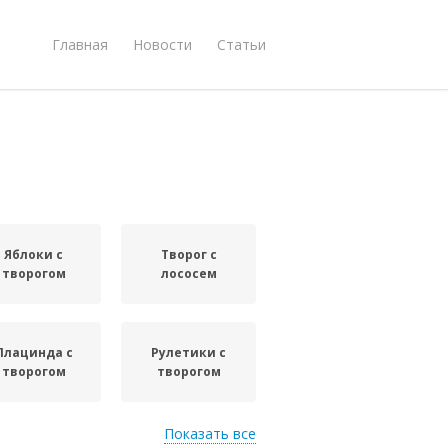
Главная
Новости
Статьи
Яблоки с
Творог с
творогом
лососем
Плацинда с
Рулетики с
творогом
творогом
Показать все