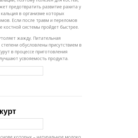
жет предотвратить развитие рахита у
 кальция в организме которых
омов. Если после травм и переломов
ие костной системы пройдет быстрее.
 утоляет жажду. Питательная
й степени обусловлены присутствием в
Курут в процессе приготовления
лучшают усвояемость продукта.
 курт
 основе которых – натуральное молоко