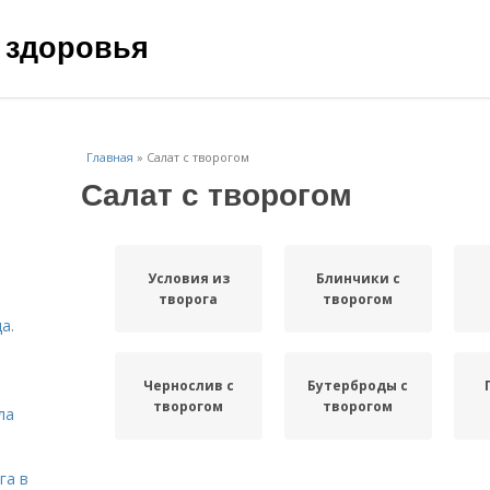
 здоровья
Главная
»
Салат с творогом
Салат с творогом
Условия из
Блинчики с
творога
творогом
а.
Чернослив с
Бутерброды с
творогом
творогом
ла
га в