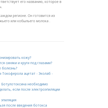
ответствует его названию, которое в
».
каждом регионе. Он готовится из
южьего или кобыльего молока .
тонизировать кожу?
ся синяки и круги под глазами?
е болезнь?
-Токоферола ацетат - Эколаб -
ле Ботулотоксина необходимо
делать, если после электроэпиляции
я эпиляция
льзя после введения ботокса