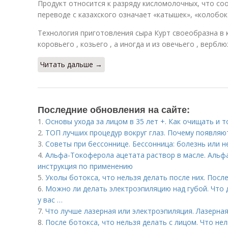
Продукт относится к разряду кисломолочных, что со
переводе с казахского означает «катышек», «колобок
Технология приготовления сыра Курт своеобразна в 
коровьего , козьего , а иногда и из овечьего , вербл
Читать дальше →
Последние обновления на сайте:
1.
Основы ухода за лицом в 35 лет +. Как очищать и 
2.
ТОП лучших процедур вокруг глаз. Почему появляют
3.
Советы при бессоннице. Бессонница: болезнь или н
4.
Альфа-Токоферола ацетата раствор в масле. Альфа
инструкция по применению
5.
Уколы ботокса, что нельзя делать после них. Пос
6.
Можно ли делать электроэпиляцию над губой. Что 
у вас …
7.
Что лучше лазерная или электроэпиляция. Лазерна
8.
После ботокса, что нельзя делать с лицом. Что не