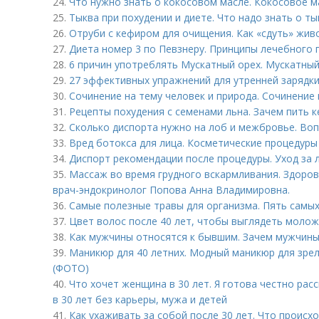
24.
Что нужно знать о кокосовом масле. Кокосовое ма
25.
Тыква при похудении и диете. Что надо знать о ты
26.
Отруби с кефиром для очищения. Как «сдуть» жив
27.
Диета номер 3 по Певзнеру. Принципы лечебного 
28.
6 причин употреблять Мускатный орех. Мускатный 
29.
27 эффективных упражнений для утренней зарядки.
30.
Сочинение на тему человек и природа. Сочинение
31.
Рецепты похудения с семенами льна. Зачем пить к
32.
Сколько диспорта нужно на лоб и межбровье. Во
33.
Вред ботокса для лица. Косметические процедуры
34.
Диспорт рекомендации после процедуры. Уход за 
35.
Массаж во время грудного вскармливания. Здоров
врач-эндокринолог Попова Анна Владимировна.
36.
Самые полезные травы для организма. Пять самых
37.
Цвет волос после 40 лет, чтобы выглядеть молож
38.
Как мужчины относятся к бывшим. Зачем мужчины
39.
Маникюр для 40 летних. Модный маникюр для зрел
(ФОТО)
40.
Что хочет женщина в 30 лет. Я готова честно рас
в 30 лет без карьеры, мужа и детей
41.
Как ухаживать за собой после 30 лет. Что происх