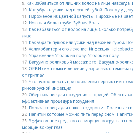
9.
Как избавиться от лишних волос на лице навсегда.
10.
Как убрать усики над верхней губой. Почему у дев
11.
Пироженое из цветной капусты. Пирожные из цве
12.
Ноющая боль в зубе. Зубная боль
13.
Как избавиться от волос на лице. Сколько потреб
лице
14.
Как убрать пушок или усики над верхней губой. П
15.
Хеликобактер и его лечение. Инфекция Helicobacter
16.
Упражнение Уголок на полу. Уголок на полу
17.
Вакуумно роликовый массаж это. Вакуумно-ролик
18.
ОРВИ симптомы и лечение у взрослых с температ
от гриппа?
19.
Что нужно делать при появлении первых симптом
риновирусной инфекции
20.
Обертывание для похудения с корицей. Обертыван
эффективная процедура похудения
21.
Польза корицы для вашего здоровья. Полезные с
22.
Напитки которые можно пить перед сном. Напитки
23.
Эффективное средство от морщин вокруг глаз пос
морщин вокруг глаз