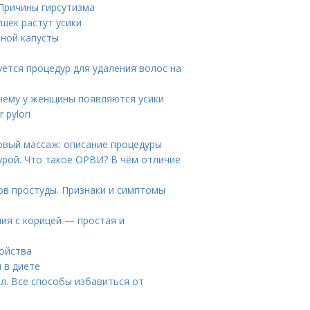
 Причины гирсутизма
ушек растут усики
тной капусты
уется процедур для удаления волос на
очему у женщины появляются усики
 pylori
овый массаж: описание процедуры
урой. Что такое ОРВИ? В чём отличие
ов простуды. Признаки и симптомы
ия с корицей — простая и
войства
 в диете
л. Все способы избавиться от