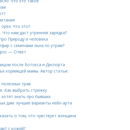
сло: что это такое
кве
от?
питания
орех. Что это?
 Что нам даст утренняя зарядка?
 про Природу и человека
ефир с семенами льна по утрам?
прос — Ответ
лицом после Ботокса и Диспорта
ье кормящей мамы. Автор статьи:
 полезных трав
е. Как выбрать стрижку
 хотят знать про бывших
ых дам: лучшие варианты нейл-арта
сказать о том, что чувствует женщина
одит с кожей?