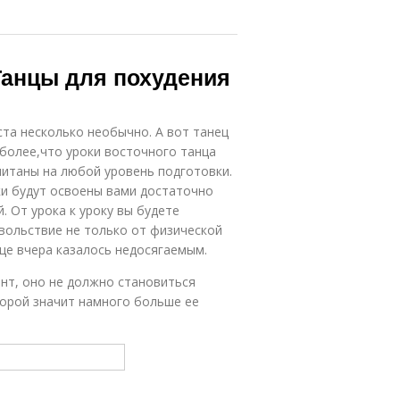
 Танцы для похудения
ста несколько необычно. А вот танец
более,что уроки восточного танца
читаны на любой уровень подготовки.
ки будут освоены вами достаточно
. От урока к уроку вы будете
овольствие не только от физической
еще вчера казалось недосягаемым.
нт, оно не должно становиться
порой значит намного больше ее