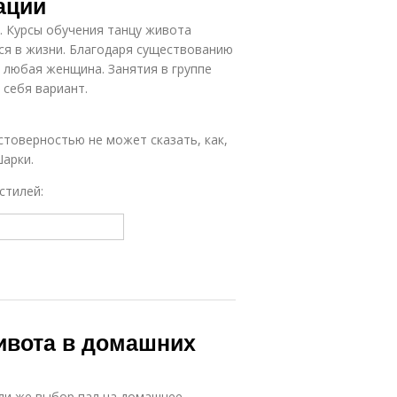
ации
. Курсы обучения танцу живота
ся в жизни. Благодаря существованию
 любая женщина. Занятия в группе
 себя вариант.
остоверностью не может сказать, как,
Шарки.
стилей:
ивота в домашних
сли же выбор пал на домашнее