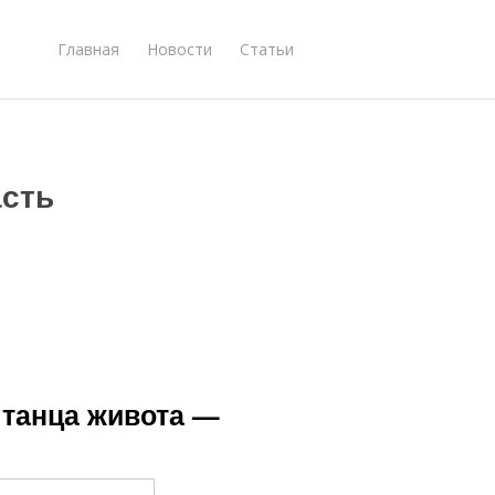
Главная
Новости
Статьи
асть
 танца живота —