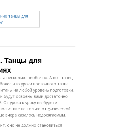
. Танцы для
иях
ста несколько необычно. А вот танец
более,что уроки восточного танца
читаны на любой уровень подготовки.
ки будут освоены вами достаточно
. От урока к уроку вы будете
овольствие не только от физической
еще вчера казалось недосягаемым.
нт, оно не должно становиться