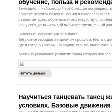
обучение, польза и рекоменд
Беллиденс –, набирающий все большую популярность
помогут освоить базовые навыки и самореализовать
разных методик, обучиться этому искусству способна
или у себя дома – каждый выбирает оптимальный для
Основные направления belly dance
Belly dance зародился в далеком прошлом. Никто с д
где и когда он возник. На родине его называют Ракс 
Многонациональное развитие танца создало немало 
Читать дальше →
Научиться танцевать танец ж
условиях. Базовые движения
Как научиться танцу живота в домашних условиях, е