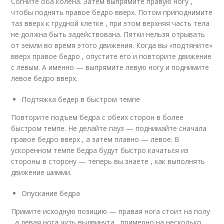
Согните оба колена. Затем выпрямите правую ногу ,
чтобы поднять правое бедро вверх. Потом приподнимите
таз вверх к грудной клетке , при этом верхняя часть тела
не должна быть задействована. Пятки нельзя отрывать
от земли во время этого движения. Когда вы «подтяните»
вверх правое бедро , опустите его и повторите движение
с левым. А именно — выпрямите левую ногу и поднимите
левое бедро вверх.
Подтяжка бедер в быстром темпе
Повторите подъем бедра с обеих сторон в более
быстром темпе. Не делайте пауз — поднимайте сначала
правое бедро вверх , а затем плавно — левое. В
ускоренном темпе бедра будут быстро качаться из
стороны в сторону — теперь вы знаете , как выполнять
движение шимми.
Опускание бедра
Примите исходную позицию — правая нога стоит на полу
, а левая нога чуть выдвинута , примерно на несколько