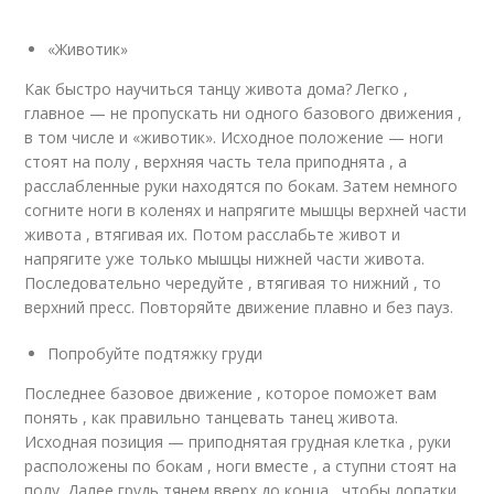
«Животик»
Как быстро научиться танцу живота дома? Легко ,
главное — не пропускать ни одного базового движения ,
в том числе и «животик». Исходное положение — ноги
стоят на полу , верхняя часть тела приподнята , а
расслабленные руки находятся по бокам. Затем немного
согните ноги в коленях и напрягите мышцы верхней части
живота , втягивая их. Потом расслабьте живот и
напрягите уже только мышцы нижней части живота.
Последовательно чередуйте , втягивая то нижний , то
верхний пресс. Повторяйте движение плавно и без пауз.
Попробуйте подтяжку груди
Последнее базовое движение , которое поможет вам
понять , как правильно танцевать танец живота.
Исходная позиция — приподнятая грудная клетка , руки
расположены по бокам , ноги вместе , а ступни стоят на
полу. Далее грудь тянем вверх до конца , чтобы лопатки