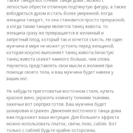
Также танцуя восточные танцы дома , можно с
легкостью обрести отличную подтянутую фигуру, а также
взбодриться духом и стать более уверенной. Когда
женщина танцует, то она становится просто прекрасной,
а когда таким танцем является танец живота, то
женщина сразу же превращается в желанный и
запретный плод, который так и хочется съесть. Ни один
мужчина в мире не может устоять перед женщиной,
которая искусно выполняет танец живота.Зачастую
танец живота скажет намного больше, чем слова.
Научитесь представлять свои мысли и желания при
помощи своего тела, и ваш мужчина будет навеки у
ваших ног.
Не забудьте приготовитьв восточном стиле, купить
красное вино, украсить комнату тонкими тканями,
зажечьи вот сюрприз готов. Ваш мужчина будет
шокирован и сражен. Движения восточного танца дома
вам подскажет ваша интуиция. Для большего эффекта
можно использовать платок, свечи, пояс, саблю. Вот
только с саблей будьте крайне осторожны.