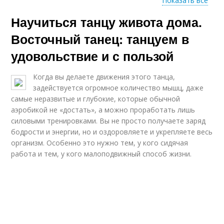
Показать все
Научиться танцу живота дома.
Арабский танец
Танец для девочек
Восточный танец: танцуем в
удовольствие и с пользой
Когда вы делаете движения этого танца,
Домашние танцы
Пластик в танце
задействуется огромное количество мышц, даже
самые неразвитые и глубокие, которые обычной
аэробикой не «достать», а можно проработать лишь
силовыми тренировками. Вы не просто получаете заряд
Танцы для
бодрости и энергии, но и оздоровляете и укрепляете весь
Движения в танце
начинающих уроки
организм. Особенно это нужно тем, у кого сидячая
работа и тем, у кого малоподвижный способ жизни.
Танец для
Движения из танца
начинающих легкие