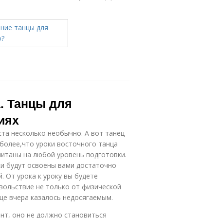
. Танцы для
иях
ста несколько необычно. А вот танец
более,что уроки восточного танца
читаны на любой уровень подготовки.
ки будут освоены вами достаточно
. От урока к уроку вы будете
овольствие не только от физической
еще вчера казалось недосягаемым.
нт, оно не должно становиться