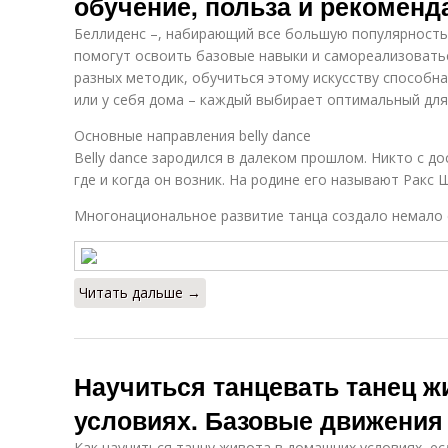
обучение, польза и рекоменд
Беллиденс –, набирающий все большую популярность
помогут освоить базовые навыки и самореализовать
разных методик, обучиться этому искусству способна
или у себя дома – каждый выбирает оптимальный для
Основные направления belly dance
Belly dance зародился в далеком прошлом. Никто с д
где и когда он возник. На родине его называют Ракс 
Многонациональное развитие танца создало немало 
Читать дальше →
Научиться танцевать танец ж
условиях. Базовые движения
Как научиться танцу живота в домашних условиях, е