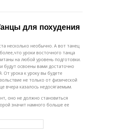
 Танцы для похудения
ста несколько необычно. А вот танец
более,что уроки восточного танца
читаны на любой уровень подготовки.
ки будут освоены вами достаточно
. От урока к уроку вы будете
овольствие не только от физической
еще вчера казалось недосягаемым.
нт, оно не должно становиться
порой значит намного больше ее