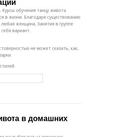
ации
. Курсы обучения танцу живота
ся в жизни. Благодаря существованию
 любая женщина. Занятия в группе
 себя вариант.
остоверностью не может сказать, как,
Шарки.
стилей:
ивота в домашних
сли же выбор пал на домашнее