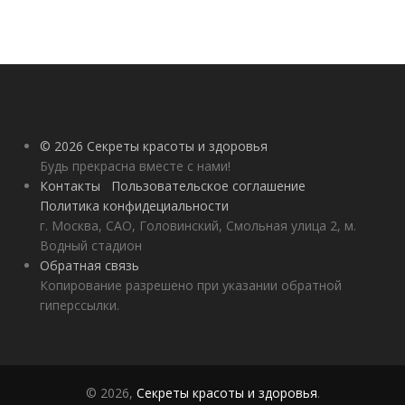
© 2026 Секреты красоты и здоровья
Будь прекрасна вместе с нами!
Контакты
Пользовательское соглашение
Политика конфидециальности
г. Москва, САО, Головинский, Смольная улица 2, м.
Водный стадион
Обратная связь
Копирование разрешено при указании обратной
гиперссылки.
© 2026,
Секреты красоты и здоровья
.