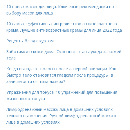
10 новых масок для лица. Ключевые рекомендации по
выбору масок для лица
10 самых эффективных ингредиентов антивозрастного
крема. Лучшие антивозрастные кремы для лица 2022 года
Рецепты блюд с куртом
Заботимся о коже дома. Основные этапы ухода за кожей
тела
Когда выпадают волосы после лазерной эпиляции. Как
быстро тело становится гладким после процедуры, в
зависимости от типа лазера?
Упражнения для тонуса. 10 упражнений для повышения
жизненного тонуса
Лимфодренажный массаж лица в домашних условиях
техника выполнения. Ручной лимфодренажный массаж
лица в домашних условиях