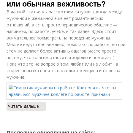
или обычная вежливость?
В данной статье мы рассмотрим ситуацию, когда между
мужчиной и женщиной еще нет романтических
отношений, а есть просто периодическое общение —
например, по работе, учебе, и так далее. Здесь стоит
внимательнее посмотреть на поведение мужчины.
Многие ведут себя вежливо, помогают по работе, но при
этом не делают более активных шагов (часто просто
потому, что ко всем относятся хорошо и помогают).
Пока что это не вопрос о том, любит или не любит , а
скорее попытка понять, насколько женщина интересна
мужчине.
Читать дальше →
Последние обновления на сайте: