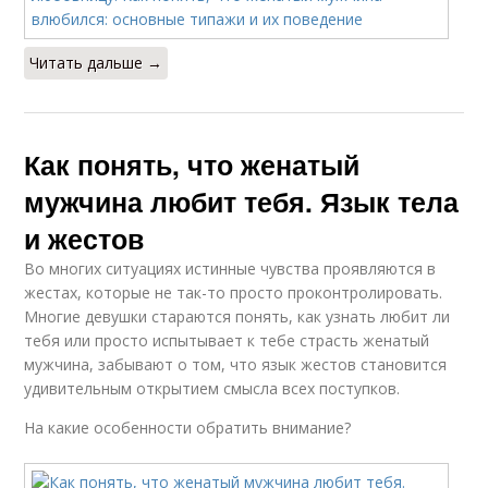
Читать дальше →
Как понять, что женатый
мужчина любит тебя. Язык тела
и жестов
Во многих ситуациях истинные чувства проявляются в
жестах, которые не так-то просто проконтролировать.
Многие девушки стараются понять, как узнать любит ли
тебя или просто испытывает к тебе страсть женатый
мужчина, забывают о том, что язык жестов становится
удивительным открытием смысла всех поступков.
На какие особенности обратить внимание?