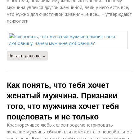
в постели, подарила ему желанных сыновей… Почему
мужчина увлекся другой женщиной, ведь у него есть все,
что нужно для счастливой жизни? «Не все», – утверждают
психологи.
Читать дальше →
Как понять, что тебя хочет
женатый мужчина. Признаки
того, что мужчина хочет тебя
поцеловать и не только
Красноречивее любых слов продемонстрировать
желание мужчины сблизиться поможет его невербальное
поведение. Вместо того, чтобы терзаться сомнениями и