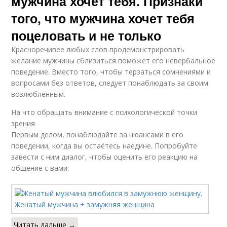
мужчина хочет тебя. Признаки
того, что мужчина хочет тебя
поцеловать и не только
Красноречивее любых слов продемонстрировать
желание мужчины сблизиться поможет его невербальное
поведение. Вместо того, чтобы терзаться сомнениями и
вопросами без ответов, следует понаблюдать за своим
возлюбленным.
На что обращать внимание с психологической точки
зрения
Первым делом, понаблюдайте за нюансами в его
поведении, когда вы остаётесь наедине. Попробуйте
завести с ним диалог, чтобы оценить его реакцию на
общение с вами:
Читать дальше →