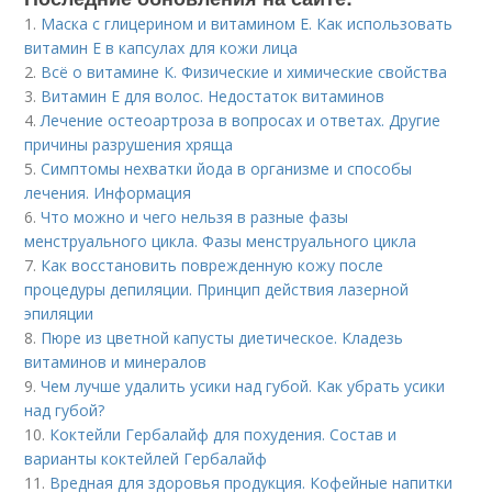
1.
Маска с глицерином и витамином Е. Как использовать
витамин E в капсулах для кожи лица
2.
Всё о витамине К. Физические и химические свойства
3.
Витамин Е для волос. Недостаток витаминов
4.
Лечение остеоартроза в вопросах и ответах. Другие
причины разрушения хряща
5.
Симптомы нехватки йода в организме и способы
лечения. Информация
6.
Что можно и чего нельзя в разные фазы
менструального цикла. Фазы менструального цикла
7.
Как восстановить поврежденную кожу после
процедуры депиляции. Принцип действия лазерной
эпиляции
8.
Пюре из цветной капусты диетическое. Кладезь
витаминов и минералов
9.
Чем лучше удалить усики над губой. Как убрать усики
над губой?
10.
Коктейли Гербалайф для похудения. Состав и
варианты коктейлей Гербалайф
11.
Вредная для здоровья продукция. Кофейные напитки