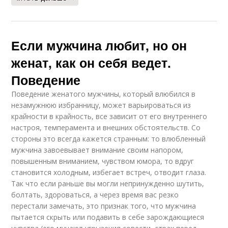
Если мужчина любит, но он
женат, как он себя ведет.
Поведение
Поведение женатого мужчины, который влюбился в
незамужнюю избранницу, может варьироваться из
крайности в крайность, все зависит от его внутреннего
настроя, темперамента и внешних обстоятельств. Со
стороны это всегда кажется странным: то влюбленный
мужчина завоевывает внимание своим напором,
повышенным вниманием, чувством юмора, то вдруг
становится холодным, избегает встреч, отводит глаза.
Так что если раньше вы могли непринужденно шутить,
болтать, здороваться, а через время вас резко
перестали замечать, это признак того, что мужчина
пытается скрыть или подавить в себе зарождающиеся