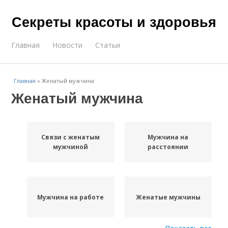
Секреты красоты и здоровья
Главная
Новости
Статьи
Главная
»
Женатый мужчина
Женатый мужчина
Связи с женатым
Мужчина на
мужчиной
расстоянии
Мужчина на работе
Женатые мужчины