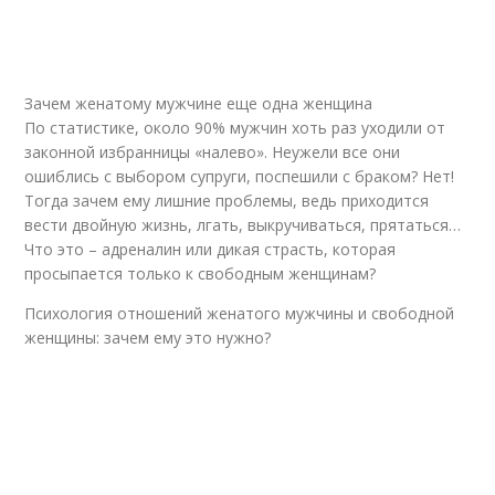
Зачем женатому мужчине еще одна женщина
По статистике, около 90% мужчин хоть раз уходили от
законной избранницы «налево». Неужели все они
ошиблись с выбором супруги, поспешили с браком? Нет!
Тогда зачем ему лишние проблемы, ведь приходится
вести двойную жизнь, лгать, выкручиваться, прятаться…
Что это – адреналин или дикая страсть, которая
просыпается только к свободным женщинам?
Психология отношений женатого мужчины и свободной
женщины: зачем ему это нужно?