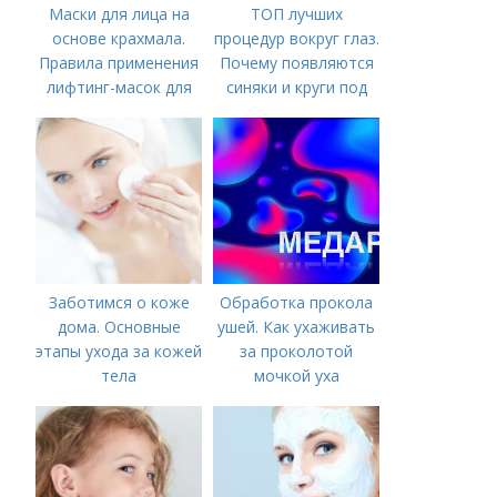
Маски для лица на
ТОП лучших
основе крахмала.
процедур вокруг глаз.
Правила применения
Почему появляются
лифтинг-масок для
синяки и круги под
лица из крахмала
глазами?
Заботимся о коже
Обработка прокола
дома. Основные
ушей. Как ухаживать
этапы ухода за кожей
за проколотой
тела
мочкой уха