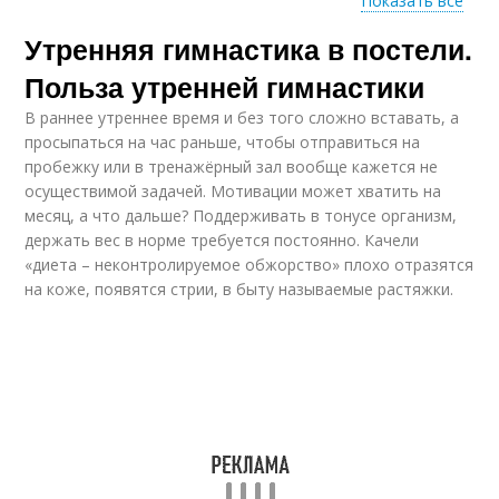
Показать все
Утренняя гимнастика в постели.
Зарядка для детей
Зарядки в том
Польза утренней гимнастики
В раннее утреннее время и без того сложно вставать, а
просыпаться на час раньше, чтобы отправиться на
пробежку или в тренажёрный зал вообще кажется не
осуществимой задачей. Мотивации может хватить на
месяц, а что дальше? Поддерживать в тонусе организм,
держать вес в норме требуется постоянно. Качели
«диета – неконтролируемое обжорство» плохо отразятся
на коже, появятся стрии, в быту называемые растяжки.