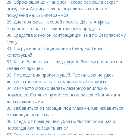
28.
Сбросившая 25 кг анфиса Чехова раскрыла секрет
похудения. Анфиса Чехова поделилась секретом
похудения на 25 килограммов
29.
Диета Анфисы Чеховой проста. Диета Анфисы
Чеховой — отказ от единственного продукта
30.
Средства женской контрацепции. Гид по безопасному
сексу
31.
Погружной и стационарный блендер. Типы
конструкций
32.
Как избавиться от следы угрей. Почему появляются
следы от прыщей
33.
Последствия прокола ушей. Прокалывание ушек
детям: отвечаем на часто задаваемые вопросы
34.
Как часто можно делать лазерную эпиляцию
подмышек. Сколько нужно сеансов лазерной эпиляции
для гладкой кожи
35.
Избавиться от морщин под глазами. Как избавиться
от морщин возле глаз
36.
Следы от прыщей чем убрать. Чистая кожа раз и
навсегда! Как победить акне?
37.
Сколько процедур лазерной эпиляции нужно для