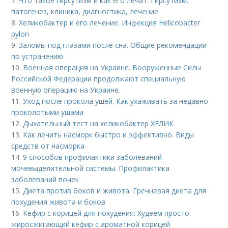
7.
Что такое гирсутизм и как его лечат. Гирсутизм:
патогенез, клиника, диагностика, лечение
8.
Хеликобактер и его лечение. Инфекция Helicobacter
pylori
9.
Заломы под глазами после сна. Общие рекомендации
по устранению
10.
Военная операция на Украине. Вооруженные Силы
Российской Федерации продолжают специальную
военную операцию на Украине.
11.
Уход после прокола ушей. Как ухаживать за недавно
проколотыми ушами
12.
Дыхательный тест на хеликобактер ХЕЛИК
13.
Как лечить насморк быстро и эффективно. Виды
средств от насморка
14.
9 способов профилактики заболеваний
мочевыделительной системы. Профилактика
заболеваний почек
15.
Диета против боков и живота. Гречневая диета для
похудения живота и боков
16.
Кефир с корицей для похудения. Худеем просто:
жиросжигающий кефир с ароматной корицей