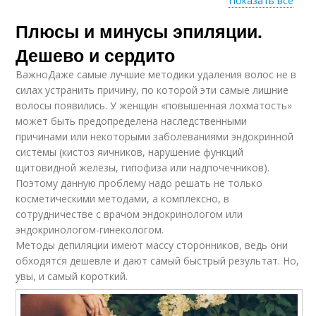
Показать все
Плюсы и минусы эпиляции.
Восковая эпиляция
Воск для депиляции
Дешево и сердито
ВажноДаже самые лучшие методики удаления волос не в
силах устранить причину, по которой эти самые лишние
Подготовка к
волосы появились. У женщин «повышенная лохматость»
депиляции
может быть предопределена наследственными
причинами или некоторыми заболеваниями эндокринной
системы (кистоз яичников, нарушение функций
щитовидной железы, гипофиза или надпочечников).
Поэтому данную проблему надо решать не только
косметическими методами, а комплексно, в
сотрудничестве с врачом эндокринологом или
эндокринологом-гинекологом.
Методы депиляции имеют массу сторонников, ведь они
обходятся дешевле и дают самый быстрый результат. Но,
увы, и самый короткий.