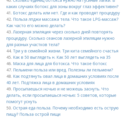
40.
Сколько единиц ботокса нужно на гусиные лапки. В
каких случаях ботокс для зоны вокруг глаз эффективен?
41.
Ботокс делать или нет. Где и как проводят процедуру
42.
Польза лпджи массажа тела. Что такое LPG-массаж?
Как часто его можно делать?
43.
Лазерная эпиляция через сколько дней повторять
процедуру. Сколько сеансов лазерной эпиляции нужно
для разных участков тела?
44.
Три у в семейной жизни. Три кита семейного счастья
45.
Как в 50 выглядеть н. Как 50 лет выглядеть на 35
46.
Маска для лица для ботокса. Что такое ботокс
47.
Пельмени польза или вред. Полезны ли пельмени?
48.
Как подтянуть овал лица в домашних условиях после
40 лет. Подтяжка лица в домашних условиях
49.
Просыпаешься ночью и не можешь заснуть. Что
делать, если просыпаешься ночью: 5 советов, которые
помогут уснуть
50.
Острая еда польза. Почему необходимо есть острую
пищу? Польза острой пищи