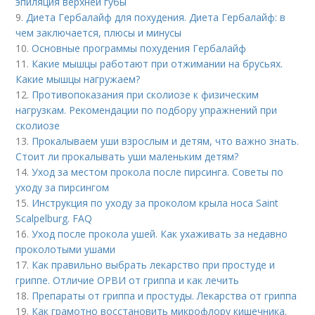
эпиляция верхней губы
9.
Диета Гербалайф для похудения. Диета Гербалайф: в
чем заключается, плюсы и минусы
10.
Основные программы похудения Гербалайф
11.
Какие мышцы работают при отжимании на брусьях.
Какие мышцы нагружаем?
12.
Противопоказания при сколиозе к физическим
нагрузкам. Рекомендации по подбору упражнений при
сколиозе
13.
Прокалываем уши взрослым и детям, что важно знать.
Стоит ли прокалывать уши маленьким детям?
14.
Уход за местом прокола после пирсинга. Советы по
уходу за пирсингом
15.
Инструкция по уходу за проколом крыла носа Saint
Scalpelburg. FAQ
16.
Уход после прокола ушей. Как ухаживать за недавно
проколотыми ушами
17.
Как правильно выбрать лекарство при простуде и
гриппе. Отличие ОРВИ от гриппа и как лечить
18.
Препараты от гриппа и простуды. Лекарства от гриппа
19.
Как грамотно восстановить микрофлору кишечника.