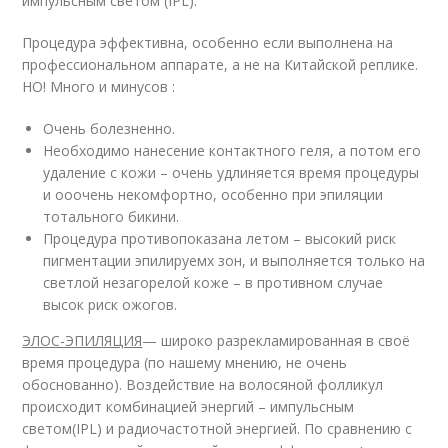
импульсным светом (IPL).
Процедура эффективна, особенно если выполнена на
профессиональном аппарате, а не на Китайской реплике.
НО! Много и минусов :
Очень болезненно.
Необходимо нанесение контактного геля, а потом его
удаление с кожи – очень удлиняется время процедуры
и ооочень некомфортно, особенно при эпиляции
тотального бикини.
Процедура противопоказана летом – высокий риск
пигментации эпилируемх зон, и выполняется только на
светлой незагорелой коже – в противном случае
высок риск ожогов.
ЭЛОС-ЭПИЛЯЦИЯ
— широко разрекламированная в своё
время процедура (по нашему мнению, не очень
обоснованно). Воздействие на волосяной фолликул
происходит комбинацией энергий – импульсным
светом(IPL) и радиочастотной энергией. По сравнению с