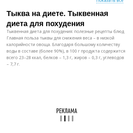
Показать все
Тыква на диете. Тыквенная
Тыква с кефиром
Тыквы для здоровья
диета для похудения
Тыквенная диета для похудения: полезные рецепты блюд
Главная польза тыквы для снижения веса – в низкой
калорийности овоща. Благодаря большому количеству
Блюда из тыквы
воды в составе (более 90%), в 100 г продукта содержится
всего 23–28 ккал, белков – 1,3 г, жиров – 0,3 г, углеводов
– 7,7 г.